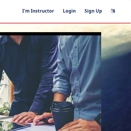
I'm Instructor
Login
Sign Up