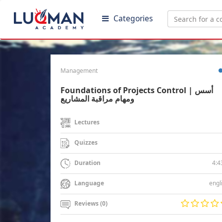
Categories
Management
Foundations of Projects Control | أسس
ومهام مراقبة المشاريع
Lectures
Quizzes
4:4
Duration
engl
Language
Reviews (0)