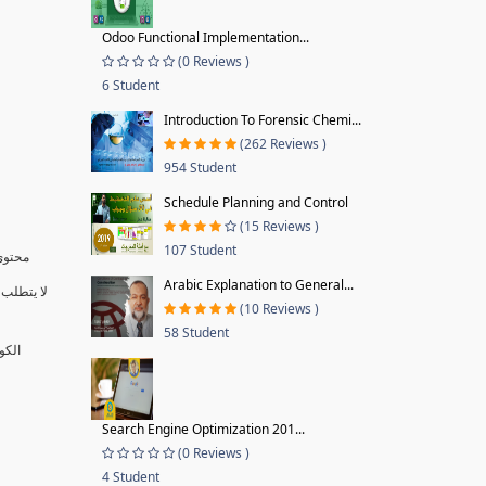
Odoo Functional Implementation...
(0 Reviews )
6 Student
Introduction To Forensic Chemi...
(262 Reviews )
954 Student
Schedule Planning and Control
(15 Reviews )
107 Student
محتوى 
Arabic Explanation to General...
لا يتطلب 
(10 Reviews )
58 Student
الكو
Search Engine Optimization 201...
(0 Reviews )
4 Student