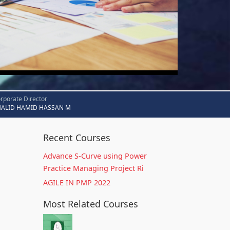
rporate Director
HALID HAMID HASSAN M
Recent Courses
Advance S-Curve using Power
Practice Managing Project Ri
AGILE IN PMP 2022
Most Related Courses