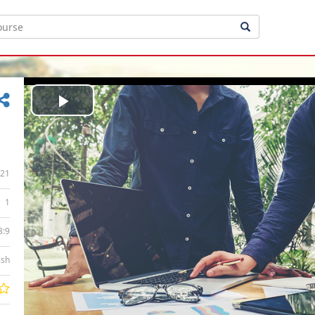
Play
Video
21
1
3:9
ish