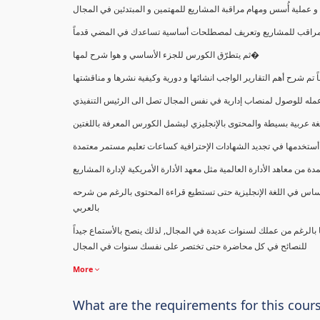
ملية أُسس ومهام مراقبة المشاريع للمهتمين و المبتدئين في المجال
ك كمراقب للمشاريع وتعريف لمصطلحات أساسية تساعدك في المضي قدماً
ثم يتطرّق الكورس للجزء الأساسي و هوا شرح لمها�
اً تم شرح أهم التقارير الواجب انشائها و دورية وكيفية نشرها و مناقشتها
ب عمله للوصول لمنصاب إدارية في نفس المجال تصل الى الرئيس التنفيذي
ة عربية بسيطة والمحتوى بالإنجليزي ليشمل الكورس المعرفة باللغتين
أستخدمها في تجديد الشهادات الإحترافية كساعات تعليم مستمر معتمدة
معاهد الأدارة العالمية مثل معهد الأدارة الأمريكية لإدارة المشاريع
ساس في اللغة الإنجليزية حتى تستطيع قراءة المحتوى بالرغم من شرحه
بالعربي
ا بالرغم من عملك لسنوات عديدة في المجال, لذلك ينصح بالأستماع جيداً
للنصائح في كل محاضرة حتى تختصر على نفسك سنوات في المجال
More
What are the requirements for this cour