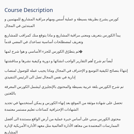
Course Description
كورس يشرح بطريقة بسيطة و عملية أُسس ومهام مراقبة المشاريع للمهتمين و
المبتدئين في المجال
يبدأ الكورس بتعريف ومعنى مراقبة المشاريع و ماذا يتوقع منك كمراقب للمشاريع
وتعريف لمصطلحات أساسية تساعدك في المضي قدماً
ثم يتطرّق الكورس للجزء الأساسي و هوا شرح لمها�
أيضاً تم شرح أهم التقارير الواجب انشائها و دورية وكيفية نشرها و مناقشتها
إنتهاءً بنصائح لكيفية التوسع و الإحتراف في المجال وماذا يجيب عمله للوصول لمنصاب
إدارية في نفس المجال تصل الى الرئيس التنفيذي
تم شرح الكورس بلغة عربية بسيطة والمحتوى بالإنجليزي ليشمل الكورس المعرفة
باللغتين
تحصل على شهادة موثقة من الموقع بعد إنهاء الكورس و يمكن أستخدمها في تجديد
الشهادات الإحترافية كساعات تعليم مستمر معتمدة
محتوى الكورس مبني على أساس خبرة عملية من أرض الواقع مستندة الى أفضل
الممارسات المعتمدة من معاهد الأدارة العالمية مثل معهد الأدارة الأمريكية لإدارة
المشاريع