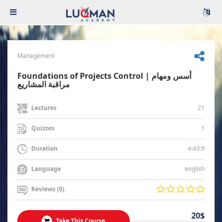
Management
Foundations of Projects Control | أسس ومهام
مراقبة المشاريع
21
Lectures
1
Quizzes
4:43:9
Duration
english
Language
Reviews (0)
20$
Take This Course