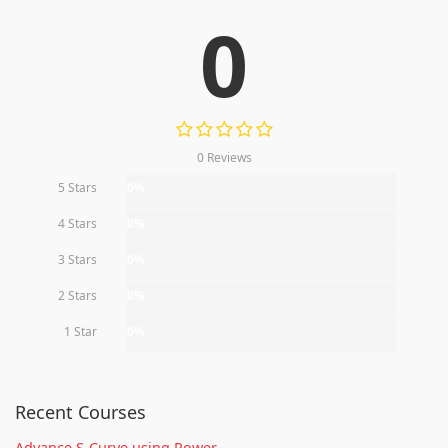
0
0 Reviews
5 Stars
0%
4 Stars
0%
3 Stars
0%
2 Stars
0%
1 Star
0%
Recent Courses
Advance S-Curve using Power