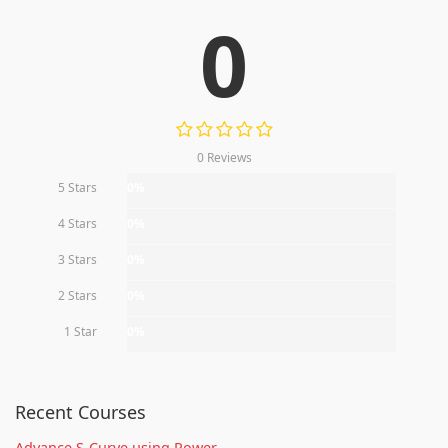
0
0 Reviews
5 Stars
0%
4 Stars
0%
3 Stars
0%
2 Stars
0%
1 Star
0%
Recent Courses
Advance S-Curve using Power