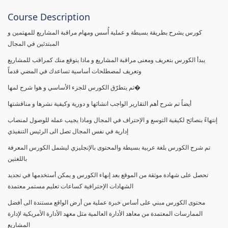
Course Description
كورس يشرح بطريقة بسيطة و عملية أُسس ومهام مراقبة المشاريع للمهتمين و
المبتدئين في المجال
يبدأ الكورس بتعريف ومعنى مراقبة المشاريع و ماذا يتوقع منك كمراقب للمشاريع
وتعريف لمصطلحات أساسية تساعدك في المضي قدماً
ثم يتطرّق الكورس للجزء الأساسي و هوا شرح لمها�
أيضاً تم شرح أهم التقارير الواجب انشائها و دورية وكيفية نشرها و مناقشتها
إنتهاءً بنصائح لكيفية التوسع و الإحتراف في المجال وماذا يجيب عمله للوصول لمنصاب
إدارية في نفس المجال تصل الى الرئيس التنفيذي
تم شرح الكورس بلغة عربية بسيطة والمحتوى بالإنجليزي ليشمل الكورس المعرفة
باللغتين
تحصل على شهادة موثقة من الموقع بعد إنهاء الكورس و يمكن أستخدمها في تجديد
الشهادات الإحترافية كساعات تعليم مستمر معتمدة
محتوى الكورس مبني على أساس خبرة عملية من أرض الواقع مستندة الى أفضل
الممارسات المعتمدة من معاهد الأدارة العالمية مثل معهد الأدارة الأمريكية لإدارة
المشاريع