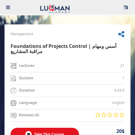
Management
Foundations of Projects Control | أسس ومهام
مراقبة المشاريع
21
Lectures
1
Quizzes
4:43:9
Duration
english
Language
Reviews (0)
20$
Take This Course