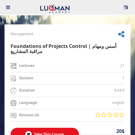
Management
Foundations of Projects Control | أسس ومهام
مراقبة المشاريع
21
Lectures
1
Quizzes
4:43:9
Duration
english
Language
Reviews (0)
20$
Take This Course