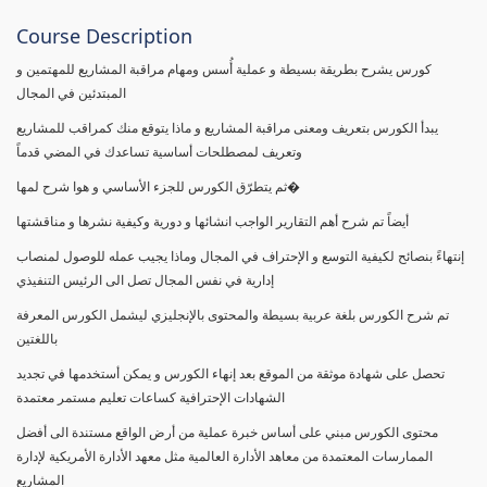
Course Description
كورس يشرح بطريقة بسيطة و عملية أُسس ومهام مراقبة المشاريع للمهتمين و
المبتدئين في المجال
يبدأ الكورس بتعريف ومعنى مراقبة المشاريع و ماذا يتوقع منك كمراقب للمشاريع
وتعريف لمصطلحات أساسية تساعدك في المضي قدماً
ثم يتطرّق الكورس للجزء الأساسي و هوا شرح لمها�
أيضاً تم شرح أهم التقارير الواجب انشائها و دورية وكيفية نشرها و مناقشتها
إنتهاءً بنصائح لكيفية التوسع و الإحتراف في المجال وماذا يجيب عمله للوصول لمنصاب
إدارية في نفس المجال تصل الى الرئيس التنفيذي
تم شرح الكورس بلغة عربية بسيطة والمحتوى بالإنجليزي ليشمل الكورس المعرفة
باللغتين
تحصل على شهادة موثقة من الموقع بعد إنهاء الكورس و يمكن أستخدمها في تجديد
الشهادات الإحترافية كساعات تعليم مستمر معتمدة
محتوى الكورس مبني على أساس خبرة عملية من أرض الواقع مستندة الى أفضل
الممارسات المعتمدة من معاهد الأدارة العالمية مثل معهد الأدارة الأمريكية لإدارة
المشاريع