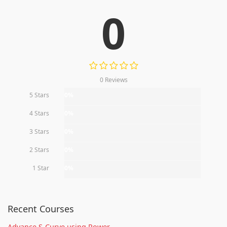
0
0 Reviews
5 Stars
0%
4 Stars
0%
3 Stars
0%
2 Stars
0%
1 Star
0%
Recent Courses
Advance S-Curve using Power