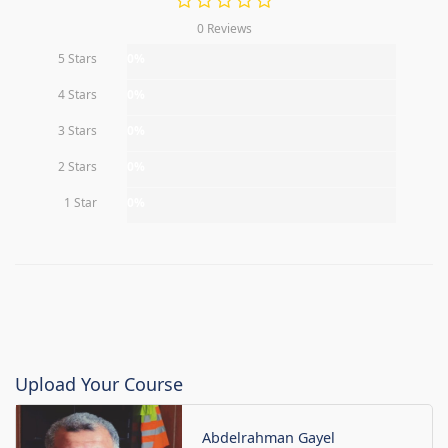
0 Reviews
5 Stars
0%
4 Stars
0%
3 Stars
0%
2 Stars
0%
1 Star
0%
Upload Your Course
Abdelrahman Gayel