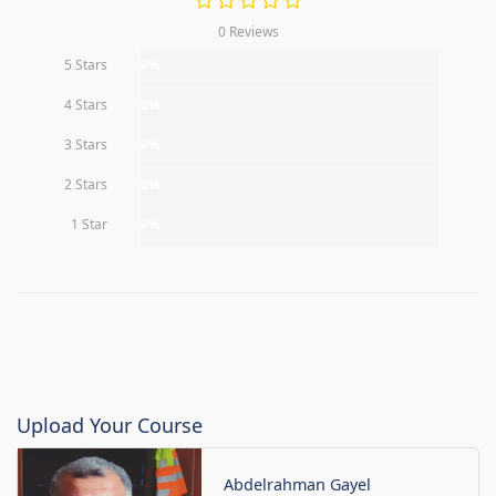
0 Reviews
5 Stars
0%
4 Stars
0%
3 Stars
0%
2 Stars
0%
1 Star
0%
Upload Your Course
Abdelrahman Gayel