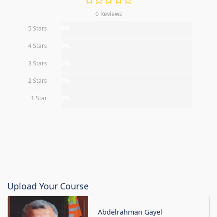
0 Reviews
5 Stars
0%
4 Stars
0%
3 Stars
0%
2 Stars
0%
1 Star
0%
Upload Your Course
Abdelrahman Gayel