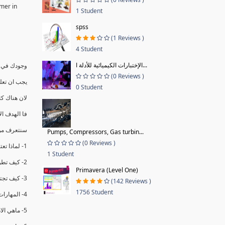
rmer in
1 Student
spss
(1 Reviews )
4 Student
الإختبارات الكيميائية للأدلة ا...
وجودك في د
(0 Reviews )
يجب ان تعل
0 Student
لان هناك كث
فا الهدف ا
سنتعرف من 
Pumps, Compressors, Gas turbin...
(0 Reviews )
1- لماذا تعتبر الاداره مهمه مختلفه عن باقي المهام
1 Student
2- كيف تطور فكرك لتقوم بدورك الجديد بشكل فعال (4 اساطير يجب تغيرها)
Primavera (Level One)
3- كيف تجتاح مرحله التحول بنجاح (هدفين مهمين )
(142 Reviews )
1756 Student
4- المهارات المطلوبه للنجاح كمدير (4 انواع المهارات)
5- ماهي الاداره وماهي مهام الدور الجديد (4 وظائف )