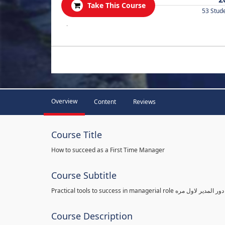
Take This Course
53 Stud
.
Overview
Content
Reviews
Course Title
How to succeed as a First Time Manager
Course Subtitle
Practical tools to success in man
Course Description