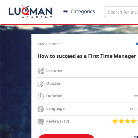
Categories
Management
How to succeed as a First Time Manager
Lectures
Quizzes
1:8
Duration
engl
Language
Reviews (10)
2