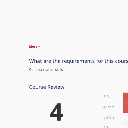
More
What are the requirements for this cour
Communication skills
Course Review
5 Stars
4
4 Stars
3 Stars
0
2 Stars
0