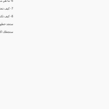
6- ما هي منهجيه تكوين فرق العمل
7- كيف تتعامل مع فريق العمل الموجود (3 خطوات محدده )
8- كيف تكتسب المهاره الاهم في هذا الدور وهي الاقناع (6 ادوات عمليه )
ستجد خطوات
ستجعلك اكث