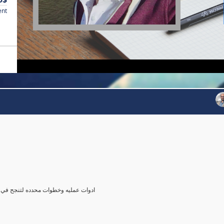
ent
agerial role ادوات عمليه وخطوات محدده لتنجح في دور المدير لاول مره