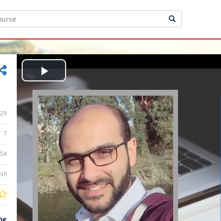
Play
Video
29
7
:54
ish
0$