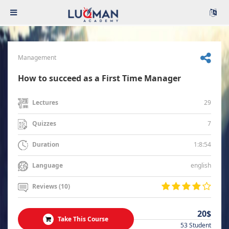
Management
How to succeed as a First Time Manager
29
Lectures
7
Quizzes
1:8:54
Duration
english
Language
Reviews (10)
20$
Take This Course
53 Student