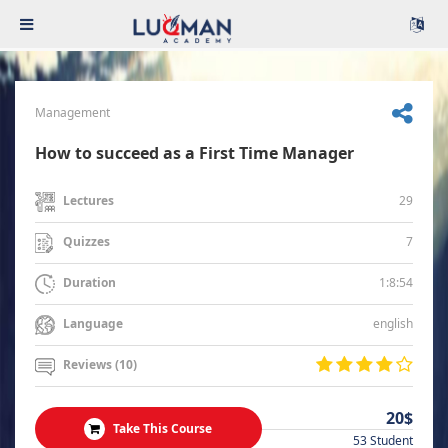
Management
How to succeed as a First Time Manager
29
Lectures
7
Quizzes
1:8:54
Duration
english
Language
Reviews (10)
20$
Take This Course
53 Student