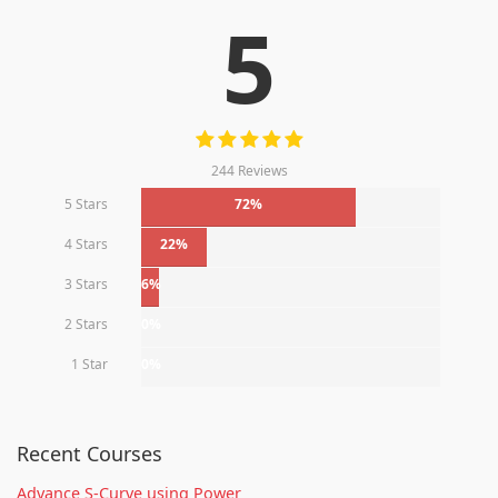
5
244 Reviews
5 Stars
72%
4 Stars
22%
3 Stars
6%
2 Stars
0%
1 Star
0%
Recent Courses
Advance S-Curve using Power