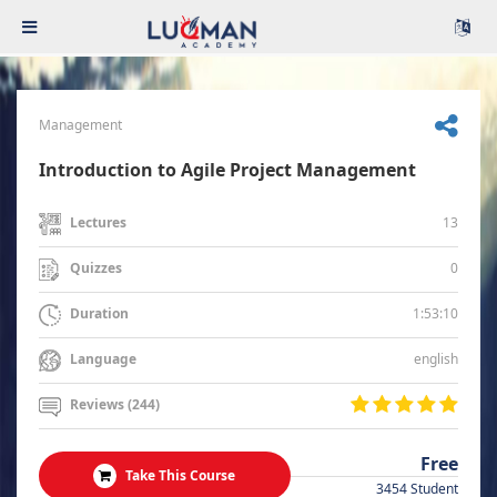
Management
Introduction to Agile Project Management
13
Lectures
0
Quizzes
1:53:10
Duration
english
Language
Reviews (244)
Free
Take This Course
3454 Student