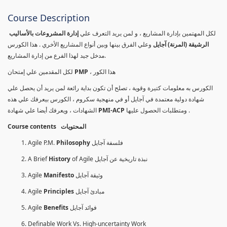
Course Description
لكل المهتمين بإدارة المشاريع ، و لمن يريد التعرف علي
إدارة المشروعات بالأساليب
الرشيقة (المرنة) آجايل
وعلي الفرق بينها وبين أنواع المشاريع الأخري . هذا الكورس
مدخل جيد لهذا الفرع من إدارة المشاريع.
لكل المقدمين علي إمتحان
PMP
، هذا الكور
الكورس به معلومات كتيرة وقوية ، تصلح أن تكون بداية رائعة لمن يريد أن يحصل علي
شهادة دولية معتمدة في آجايل أو في منهجية سكروم ، الكورس بيعرفك علي هذه
الشهادات ، ويعرفك أيضا علي شهادة
PMI-ACP
ومتطلبات الحصول عليها .
Course contents المحتويات
Agile P.M.
Philosophy
فلسفة آجايل
A Brief
History
of Agile نبذة تاريخية عن آجايل
Agile
Manifesto
وثيقة آجايل
Agile
Principles
مبادئ آجايل
Agile
Benefits
فوائد آجايل
Definable Work Vs. High-uncertainty Work