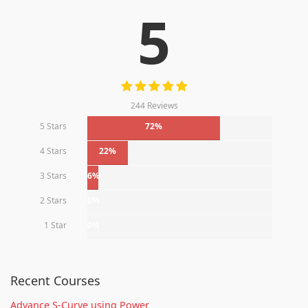
5
244 Reviews
5 Stars
72%
4 Stars
22%
3 Stars
6%
2 Stars
0%
1 Star
0%
Recent Courses
Advance S-Curve using Power