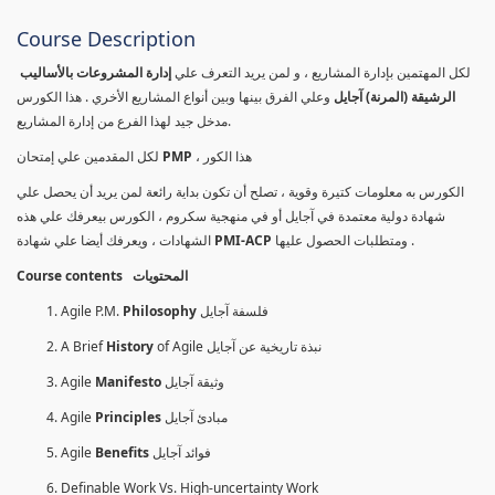
Course Description
لكل المهتمين بإدارة المشاريع ، و لمن يريد التعرف علي
إدارة المشروعات بالأساليب
الرشيقة (المرنة) آجايل
وعلي الفرق بينها وبين أنواع المشاريع الأخري . هذا الكورس
مدخل جيد لهذا الفرع من إدارة المشاريع.
لكل المقدمين علي إمتحان
PMP
، هذا الكور
الكورس به معلومات كتيرة وقوية ، تصلح أن تكون بداية رائعة لمن يريد أن يحصل علي
شهادة دولية معتمدة في آجايل أو في منهجية سكروم ، الكورس بيعرفك علي هذه
الشهادات ، ويعرفك أيضا علي شهادة
PMI-ACP
ومتطلبات الحصول عليها .
Course contents المحتويات
Agile P.M.
Philosophy
فلسفة آجايل
A Brief
History
of Agile نبذة تاريخية عن آجايل
Agile
Manifesto
وثيقة آجايل
Agile
Principles
مبادئ آجايل
Agile
Benefits
فوائد آجايل
Definable Work Vs. High-uncertainty Work