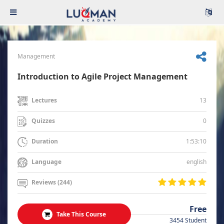
Management
Introduction to Agile Project Management
13
Lectures
0
Quizzes
1:53:10
Duration
english
Language
Reviews (244)
Free
Take This Course
3454 Student