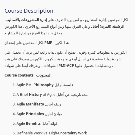
Course Description
لكل المهتمين بإدارة المشاريع ، و لمن يريد التعرف علي
إدارة المشروعات بالأساليب
الرشيقة (المرنة) آجايل
وعلي الفرق بينها وبين أنواع المشاريع الأخري . هذا الكورس
مدخل جيد لهذا الفرع من إدارة المشاريع.
لكل المقدمين علي إمتحان
PMP
، هذا الكور
الكورس به معلومات كتيرة وقوية ، تصلح أن تكون بداية رائعة لمن يريد أن يحصل علي
شهادة دولية معتمدة في آجايل أو في منهجية سكروم ، الكورس بيعرفك علي هذه
الشهادات ، ويعرفك أيضا علي شهادة
PMI-ACP
ومتطلبات الحصول عليها .
Course contents المحتويات
Agile P.M.
Philosophy
فلسفة آجايل
A Brief
History
of Agile نبذة تاريخية عن آجايل
Agile
Manifesto
وثيقة آجايل
Agile
Principles
مبادئ آجايل
Agile
Benefits
فوائد آجايل
Definable Work Vs. High-uncertainty Work