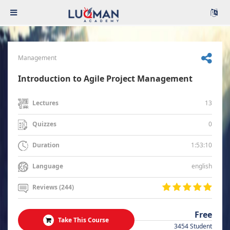
Management
Introduction to Agile Project Management
13
Lectures
0
Quizzes
1:53:10
Duration
english
Language
Reviews (244)
Free
Take This Course
3454 Student