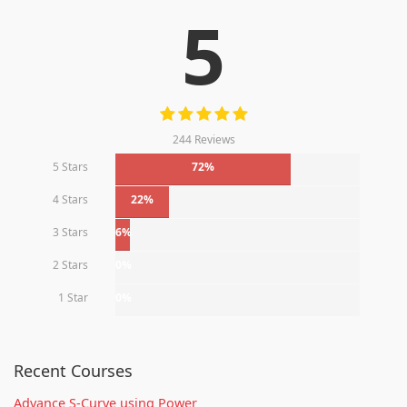
5
244 Reviews
5 Stars
72%
4 Stars
22%
3 Stars
6%
2 Stars
0%
1 Star
0%
Recent Courses
Advance S-Curve using Power