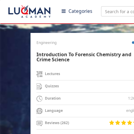
Categories
Engineering
Introduction To Forensic Chemistry and
Crime Science
Lectures
Quizzes
1:2
Duration
engl
Language
Reviews (262)