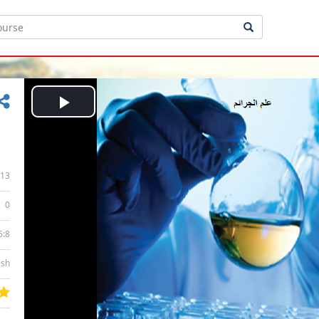
Play
Video
13
0
6:8
ish