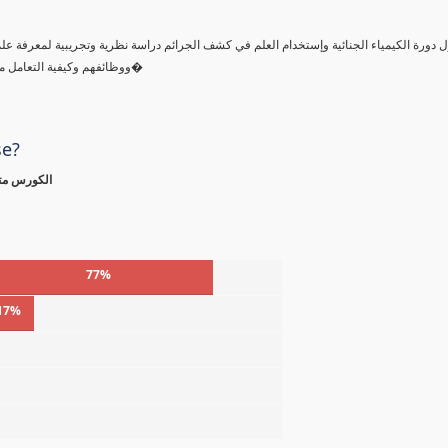
ول دورة الكيمياء الجنائية وإستخدام العلم في كشف الجرائم دراسة نظرية وتجريبية لمعرفة ع
ووظائفهم وكيفية التعامل مع مسرح الجريمة والتعرف علي أنواع البصمات وطرق رفع البصمات ومع�
se?
الكورس متا
77%
17%
%
%
%