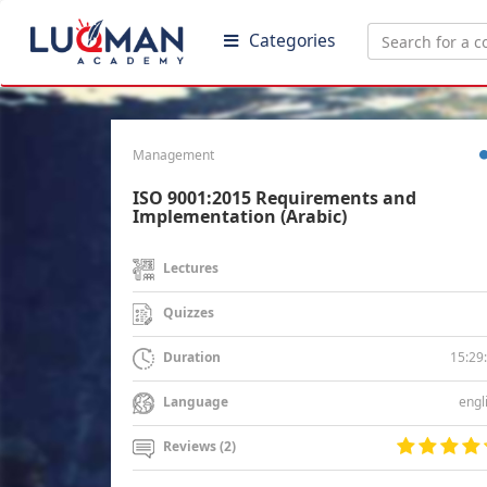
Categories
Management
ISO 9001:2015 Requirements and
Implementation (Arabic)
Lectures
Quizzes
15:29
Duration
engl
Language
Reviews (2)