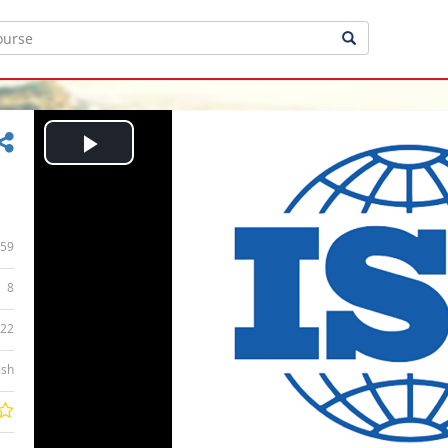
Play
Video
59
8
:22
ish