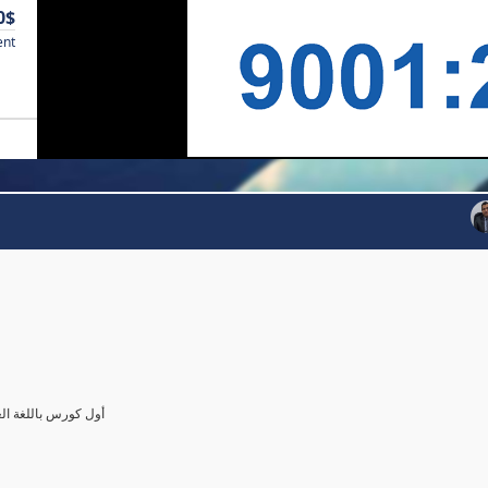
0$
ent
أول كورس باللغة العرب