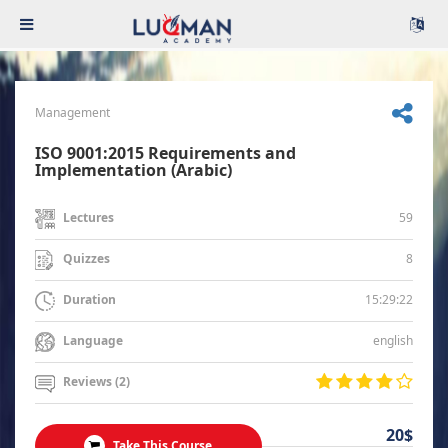
Management
ISO 9001:2015 Requirements and
Implementation (Arabic)
59
Lectures
8
Quizzes
15:29:22
Duration
english
Language
Reviews (2)
20$
Take This Course