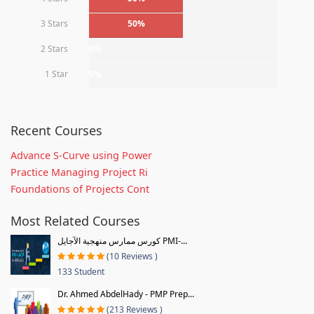
3 Stars
50%
2 Stars
0%
1 Star
0%
Recent Courses
Advance S-Curve using Power
Practice Managing Project Ri
Foundations of Projects Cont
Most Related Courses
كورس ممارس منهجية الآجايل PMI-...
(10 Reviews )
133 Student
Dr. Ahmed AbdelHady - PMP Prep...
(213 Reviews )