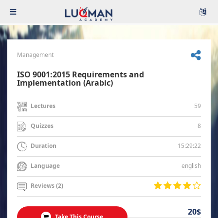
Management
ISO 9001:2015 Requirements and
Implementation (Arabic)
59
Lectures
8
Quizzes
15:29:22
Duration
english
Language
Reviews (2)
20$
Take This Course