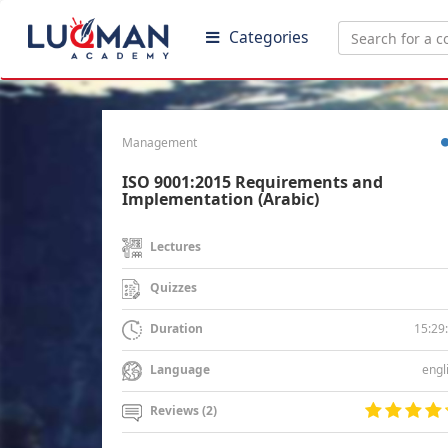
Categories
Management
ISO 9001:2015 Requirements and
Implementation (Arabic)
Lectures
Quizzes
15:29
Duration
engl
Language
Reviews (2)