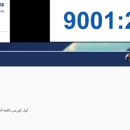
0$
ent
أول كورس باللغة العرب