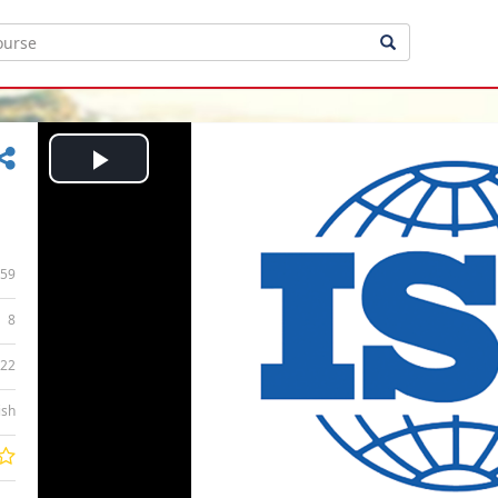
Play
Video
59
8
:22
ish