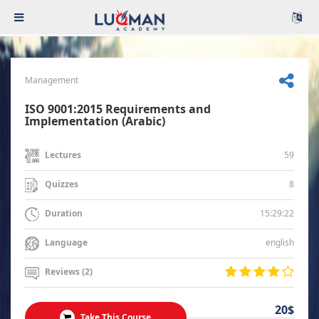
Management
ISO 9001:2015 Requirements and
Implementation (Arabic)
59
Lectures
8
Quizzes
15:29:22
Duration
english
Language
Reviews (2)
20$
Take This Course