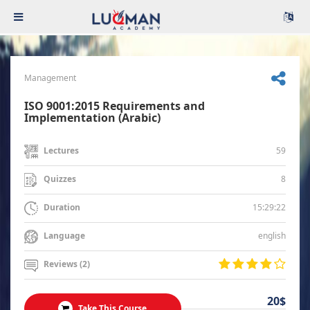
Management
ISO 9001:2015 Requirements and
Implementation (Arabic)
59
Lectures
8
Quizzes
15:29:22
Duration
english
Language
Reviews (2)
20$
Take This Course