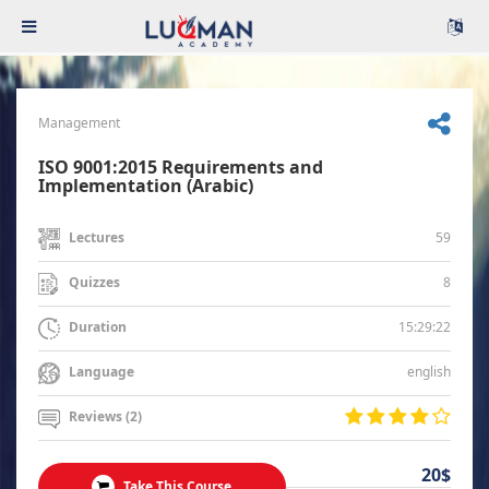
Management
ISO 9001:2015 Requirements and
Implementation (Arabic)
59
Lectures
8
Quizzes
15:29:22
Duration
english
Language
Reviews (2)
20$
Take This Course