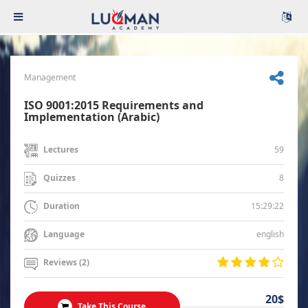
Management
ISO 9001:2015 Requirements and
Implementation (Arabic)
59
Lectures
8
Quizzes
15:29:22
Duration
english
Language
Reviews (2)
20$
Take This Course