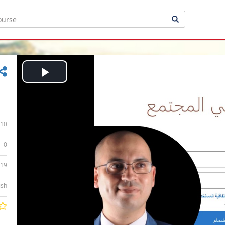
Play
Video
10
0
:19
ish