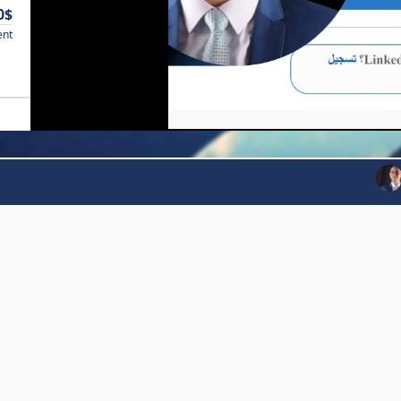
0$
ent