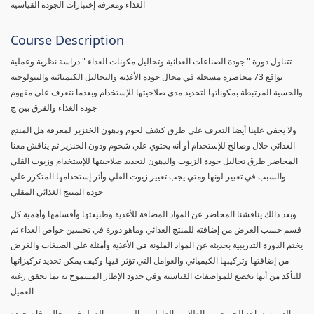
الغذاء ومعرفة إختبارات الجودة القياسية
Course Description
تتناول دورة " جودة الصناعات الغذائية وتحاليل مكونات الغذاء " دراسة نظرية وعملية
بواقع 73 محاضرة مسجلة في مجال جودة الأغذية والتحاليل الكيميائية والبيولوجية
والحسية المرتبطة بمكوناتها لتحديد مدي صلاحيتها للإستخدام وبعدما نتعرف علي مفهوم
جودة الغذاء والفرق بين ج
ولا يخفي علينا أيضا التعرف علي طرق كشف لحوم ودهون الخنزير لمعرفة هل المنتج
الغذائي حلال وصالح للإستخدام أو أنه يحتوي علي شحوم ودون الخنزير ثم يناقش معنا
المحاضر طرق تحاليل جودة الزيوت والدهون لتحديد صلاحيتها للإستخدام وزيوت القلي
والسبب في تغيير لونها ومتي يجب تغيير زيوت القلي وأثر إستخدامها المتكرر علي
جودة المنتج الغذائي المقلي
وبعد ذالك يناقشنا المحاضر عن المواد المضافة للأغذية وطبيعتها وأقسامها وأهمية كل
قسم حسب الغرض من إضافته للمنتج الغذائي وماهو دورة في تحسين خواص الغذاء ثم
يختم الدورة التدريبية بحديثه عن المواد الملونة في الأغذية وأمثلة علي الصبغات والغرض
من إضافتها وتركيبها الكيميائي والعوامل التي تؤثر فيها وكيف يمكن تحديد تركيزاتها
للتأكد من أنها تخضع للمواصفات القياسية وفي حدود الإطار المسموح به بما يحقق رغبة
العميل
الدورة تساعد الخريجين والطلاب والعاملين والمهتمين بالعمل في مجال رقابة جودة