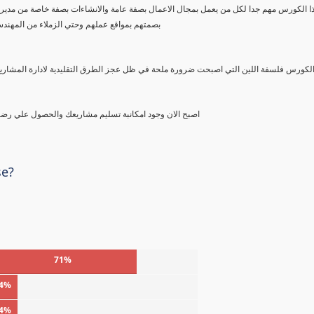
بصمتهم بمواقع عملهم وحتي الزملاء من المهند
اصبح الان وجود امكانبة تسليم مشاريعك والحصول علي رضا العميل او المالك ممكنا باتباع فلسفة اللين ل تغير نمط الادارة التقليدية
se?
71%
4%
4%