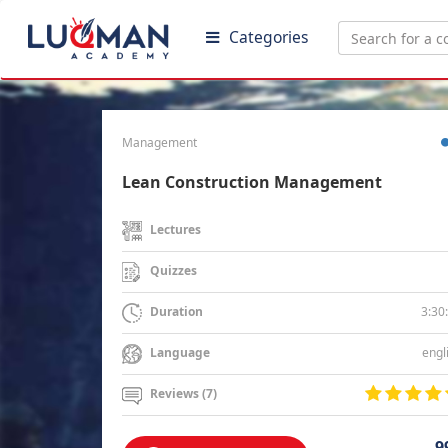
Categories
Management
Lean Construction Management
Lectures
Quizzes
3:30
Duration
engl
Language
Reviews (7)
9