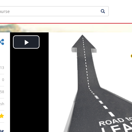
Play
Video
13
0
:58
ish
9$