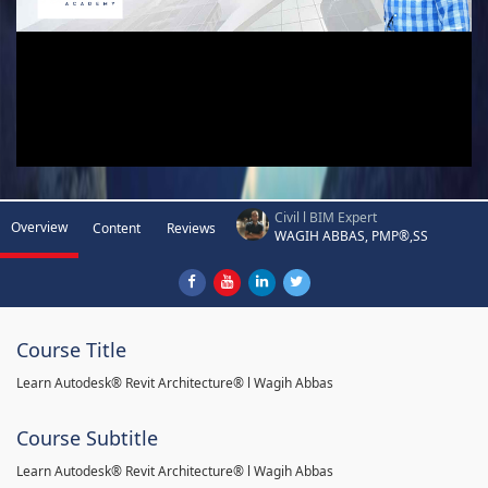
Civil l BIM Expert
Overview
Content
Reviews
WAGIH ABBAS, PMP®,SS
Course Title
Learn Autodesk® Revit Architecture® l Wagih Abbas
Course Subtitle
Learn Autodesk® Revit Architecture® l Wagih Abbas