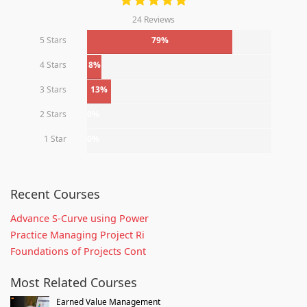
24 Reviews
5 Stars
79%
4 Stars
8%
3 Stars
13%
2 Stars
0%
1 Star
0%
Recent Courses
Advance S-Curve using Power
Practice Managing Project Ri
Foundations of Projects Cont
Most Related Courses
Earned Value Management