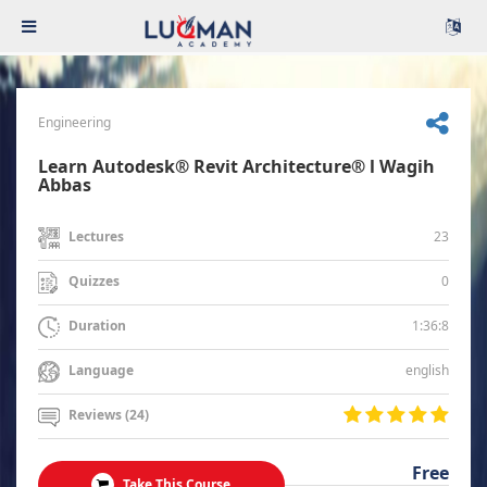
Engineering
Learn Autodesk® Revit Architecture® l Wagih
Abbas
23
Lectures
0
Quizzes
1:36:8
Duration
english
Language
Reviews (24)
Free
Take This Course