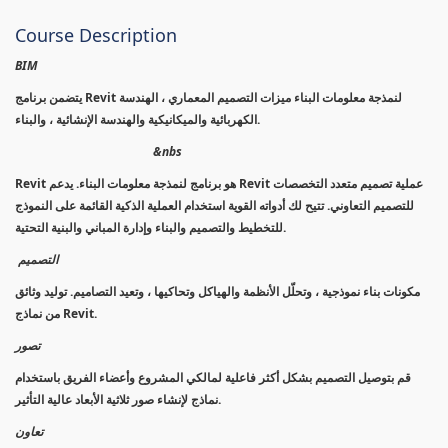
Course Description
BIM
يتضمن برنامج Revit لنمذجة معلومات البناء ميزات التصميم المعماري ، الهندسة
الكهربائية والميكانيكية والهندسة الإنشائية ، والبناء.
&nbs
Revit هو برنامج لنمذجة معلومات البناء. يدعم Revit عملية تصميم متعدد التخصصات
للتصميم التعاوني. تتيح لك أدواته القوية استخدام العملية الذكية القائمة على النموذج
للتخطيط والتصميم والبناء وإدارة المباني والبنية التحتية.
التصميم
مكونات بناء نموذجية ، وتحلّل الأنظمة والهياكل وتحاكيها ، وتعيد التصاميم. توليد وثائق
من نماذج Revit.
تصور
قم بتوصيل التصميم بشكل أكثر فاعلية لمالكي المشروع وأعضاء الفريق باستخدام
نماذج لإنشاء صور ثلاثية الأبعاد عالية التأثير.
تعاون