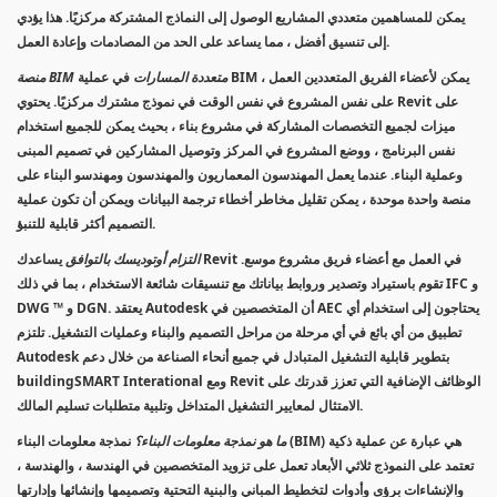
يمكن للمساهمين متعددي المشاريع الوصول إلى النماذج المشتركة مركزيًا. هذا يؤدي
إلى تنسيق أفضل ، مما يساعد على الحد من المصادمات وإعادة العمل.
منصة BIM متعددة المسارات
في عملية BIM ، يمكن لأعضاء الفريق المتعددين العمل
على نفس المشروع في نفس الوقت في نموذج مشترك مركزيًا. يحتوي Revit على
ميزات لجميع التخصصات المشاركة في مشروع بناء ، بحيث يمكن للجميع استخدام
نفس البرنامج ، ووضع المشروع في المركز وتوصيل المشاركين في تصميم المبنى
وعملية البناء. عندما يعمل المهندسون المعماريون والمهندسون ومهندسو البناء على
منصة واحدة موحدة ، يمكن تقليل مخاطر أخطاء ترجمة البيانات ويمكن أن تكون عملية
التصميم أكثر قابلية للتنبؤ.
التزام أوتوديسك بالتوافق
يساعدك Revit في العمل مع أعضاء فريق مشروع موسع.
تقوم باستيراد وتصدير وروابط بياناتك مع تنسيقات شائعة الاستخدام ، بما في ذلك IFC و
DWG ™ و DGN. يعتقد Autodesk أن المتخصصين في AEC يحتاجون إلى استخدام أي
تطبيق من أي بائع في أي مرحلة من مراحل التصميم والبناء وعمليات التشغيل. تلتزم
Autodesk بتطوير قابلية التشغيل المتبادل في جميع أنحاء الصناعة من خلال دعم
buildingSMART Interational ومع Revit الوظائف الإضافية التي تعزز قدرتك على
الامتثال لمعايير التشغيل المتداخل وتلبية متطلبات تسليم المالك.
ما هو نمذجة معلومات البناء؟
نمذجة معلومات البناء (BIM) هي عبارة عن عملية ذكية
تعتمد على النموذج ثلاثي الأبعاد تعمل على تزويد المتخصصين في الهندسة ، والهندسة ،
والإنشاءات برؤى وأدوات لتخطيط المباني والبنية التحتية وتصميمها وإنشائها وإدارتها