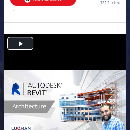
732 Student
.
Play
Video