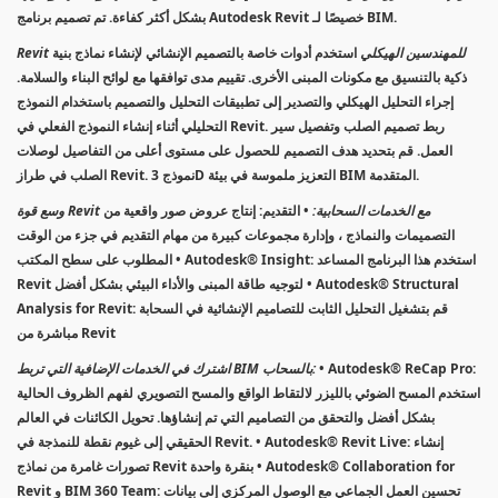
بشكل أكثر كفاءة. تم تصميم برنامج Autodesk Revit خصيصًا لـ BIM.
Revit للمهندسين الهيكلي
استخدم أدوات خاصة بالتصميم الإنشائي لإنشاء نماذج بنية
ذكية بالتنسيق مع مكونات المبنى الأخرى. تقييم مدى توافقها مع لوائح البناء والسلامة.
إجراء التحليل الهيكلي والتصدير إلى تطبيقات التحليل والتصميم باستخدام النموذج
التحليلي أثناء إنشاء النموذج الفعلي في Revit. ربط تصميم الصلب وتفصيل سير
العمل. قم بتحديد هدف التصميم للحصول على مستوى أعلى من التفاصيل لوصلات
الصلب في طراز Revit. نموذج 3D التعزيز ملموسة في بيئة BIM المتقدمة.
وسع قوة Revit مع الخدمات السحابية:
• التقديم: إنتاج عروض صور واقعية من
التصميمات والنماذج ، وإدارة مجموعات كبيرة من مهام التقديم في جزء من الوقت
المطلوب على سطح المكتب • Autodesk® Insight: استخدم هذا البرنامج المساعد
Revit لتوجيه طاقة المبنى والأداء البيئي بشكل أفضل • Autodesk® Structural
Analysis for Revit: قم بتشغيل التحليل الثابت للتصاميم الإنشائية في السحابة
مباشرة من Revit
• Autodesk® ReCap Pro:
اشترك في الخدمات الإضافية التي تربط BIM بالسحاب:
استخدم المسح الضوئي بالليزر لالتقاط الواقع والمسح التصويري لفهم الظروف الحالية
بشكل أفضل والتحقق من التصاميم التي تم إنشاؤها. تحويل الكائنات في العالم
الحقيقي إلى غيوم نقطة للنمذجة في Revit. • Autodesk® Revit Live: إنشاء
تصورات غامرة من نماذج Revit بنقرة واحدة • Autodesk® Collaboration for
Revit و BIM 360 Team: تحسين العمل الجماعي مع الوصول المركزي إلى بيانات