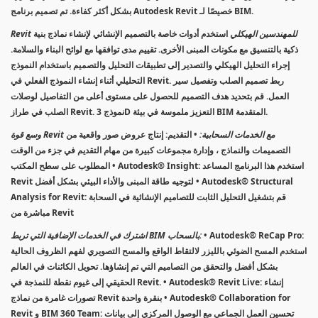
بشكل أكثر كفاءة. تم تصميم برنامج Autodesk Revit خصيصًا لـ BIM.
Revit للمهندسين الهيكلي
استخدم أدوات خاصة بالتصميم الإنشائي لإنشاء نماذج بنية
ذكية بالتنسيق مع مكونات المبنى الأخرى. تقييم مدى توافقها مع لوائح البناء والسلامة.
إجراء التحليل الهيكلي والتصدير إلى تطبيقات التحليل والتصميم باستخدام النموذج
التحليلي أثناء إنشاء النموذج الفعلي في Revit. ربط تصميم الصلب وتفصيل سير
العمل. قم بتحديد هدف التصميم للحصول على مستوى أعلى من التفاصيل لوصلات
الصلب في طراز Revit. نموذج 3D التعزيز ملموسة في بيئة BIM المتقدمة.
وسع قوة Revit مع الخدمات السحابية:
• التقديم: إنتاج عروض صور واقعية من
التصميمات والنماذج ، وإدارة مجموعات كبيرة من مهام التقديم في جزء من الوقت
المطلوب على سطح المكتب • Autodesk® Insight: استخدم هذا البرنامج المساعد
Revit لتوجيه طاقة المبنى والأداء البيئي بشكل أفضل • Autodesk® Structural
Analysis for Revit: قم بتشغيل التحليل الثابت للتصاميم الإنشائية في السحابة
مباشرة من Revit
• Autodesk® ReCap Pro:
اشترك في الخدمات الإضافية التي تربط BIM بالسحاب:
استخدم المسح الضوئي بالليزر لالتقاط الواقع والمسح التصويري لفهم الظروف الحالية
بشكل أفضل والتحقق من التصاميم التي تم إنشاؤها. تحويل الكائنات في العالم
الحقيقي إلى غيوم نقطة للنمذجة في Revit. • Autodesk® Revit Live: إنشاء
تصورات غامرة من نماذج Revit بنقرة واحدة • Autodesk® Collaboration for
Revit و BIM 360 Team: تحسين العمل الجماعي مع الوصول المركزي إلى بيانات