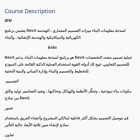
Course Description
BIM
يتضمن برنامج Revit لنمذجة معلومات البناء ميزات التصميم المعماري ، الهندسة
الكهربائية والميكانيكية والهندسة الإنشائية ، والبناء.
&nbs
Revit هو برنامج لنمذجة معلومات البناء. يدعم Revit عملية تصميم متعدد التخصصات
للتصميم التعاوني. تتيح لك أدواته القوية استخدام العملية الذكية القائمة على النموذج
للتخطيط والتصميم والبناء وإدارة المباني والبنية التحتية.
التصميم
مكونات بناء نموذجية ، وتحلّل الأنظمة والهياكل وتحاكيها ، وتعيد التصاميم. توليد وثائق
من نماذج Revit.
تصور
قم بتوصيل التصميم بشكل أكثر فاعلية لمالكي المشروع وأعضاء الفريق باستخدام
نماذج لإنشاء صور ثلاثية الأبعاد عالية التأثير.
تعاون