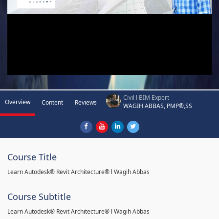
Civil l BIM Expert
Overview
Content
Reviews
WAGIH ABBAS, PMP®,SS
Course Title
Learn Autodesk® Revit Architecture® l Wagih Abbas
Course Subtitle
Learn Autodesk® Revit Architecture® l Wagih Abbas