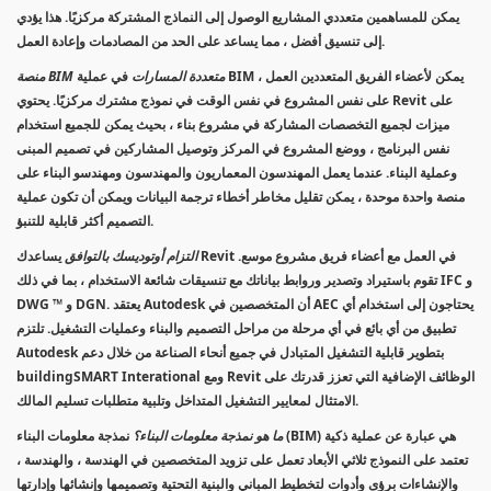
يمكن للمساهمين متعددي المشاريع الوصول إلى النماذج المشتركة مركزيًا. هذا يؤدي
إلى تنسيق أفضل ، مما يساعد على الحد من المصادمات وإعادة العمل.
منصة BIM متعددة المسارات
في عملية BIM ، يمكن لأعضاء الفريق المتعددين العمل
على نفس المشروع في نفس الوقت في نموذج مشترك مركزيًا. يحتوي Revit على
ميزات لجميع التخصصات المشاركة في مشروع بناء ، بحيث يمكن للجميع استخدام
نفس البرنامج ، ووضع المشروع في المركز وتوصيل المشاركين في تصميم المبنى
وعملية البناء. عندما يعمل المهندسون المعماريون والمهندسون ومهندسو البناء على
منصة واحدة موحدة ، يمكن تقليل مخاطر أخطاء ترجمة البيانات ويمكن أن تكون عملية
التصميم أكثر قابلية للتنبؤ.
التزام أوتوديسك بالتوافق
يساعدك Revit في العمل مع أعضاء فريق مشروع موسع.
تقوم باستيراد وتصدير وروابط بياناتك مع تنسيقات شائعة الاستخدام ، بما في ذلك IFC و
DWG ™ و DGN. يعتقد Autodesk أن المتخصصين في AEC يحتاجون إلى استخدام أي
تطبيق من أي بائع في أي مرحلة من مراحل التصميم والبناء وعمليات التشغيل. تلتزم
Autodesk بتطوير قابلية التشغيل المتبادل في جميع أنحاء الصناعة من خلال دعم
buildingSMART Interational ومع Revit الوظائف الإضافية التي تعزز قدرتك على
الامتثال لمعايير التشغيل المتداخل وتلبية متطلبات تسليم المالك.
ما هو نمذجة معلومات البناء؟
نمذجة معلومات البناء (BIM) هي عبارة عن عملية ذكية
تعتمد على النموذج ثلاثي الأبعاد تعمل على تزويد المتخصصين في الهندسة ، والهندسة ،
والإنشاءات برؤى وأدوات لتخطيط المباني والبنية التحتية وتصميمها وإنشائها وإدارتها