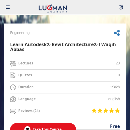
Engineering
Learn Autodesk® Revit Architecture® l Wagih
Abbas
23
Lectures
0
Quizzes
1:36:8
Duration
english
Language
Reviews (24)
Free
Take This Course