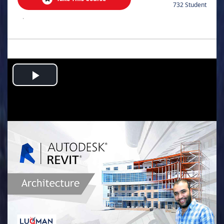
732 Student
.
Play
Video