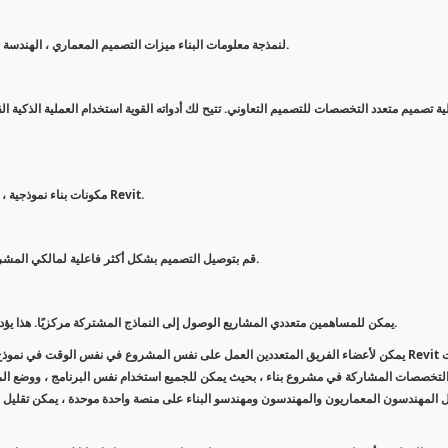
يتضمن برنامج Revit لنمذجة معلومات البناء ميزات التصميم المعماري ، الهندسة الكهربائية والميكانيكية والهندسة الإنشائية ، والبناء.
مكونات بناء نموذجية ، وتحلّل الأنظمة والهياكل وتحاكيها ، وتعيد التصاميم. توليد وثائق من نماذج Revit.
قم بتوصيل التصميم بشكل أكثر فاعلية لمالكي المشروع وأعضاء الفريق باستخدام نماذج لإنشاء صور ثلاثية الأبعاد عالية التأثير.
يمكن للمساهمين متعددي المشاريع الوصول إلى النماذج المشتركة مركزيًا. هذا يؤدي إلى تنسيق أفضل ، مما يساعد على الحد من المصادمات وإعادة العمل.
التخصصات المشاركة في مشروع بناء ، بحيث يمكن للجميع استخدام نفس البرنامج ، ووضع الم
 المهندسون المعماريون والمهندسون ومهندسو البناء على منصة واحدة موحدة ، يمكن تقليل مخ