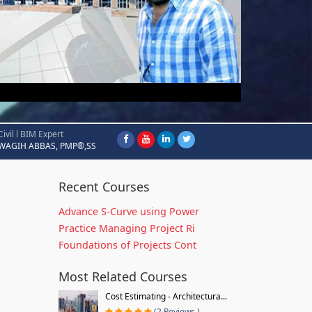
Civil l BIM Expert
WAGIH ABBAS, PMP®,SS
Recent Courses
Advance S-Curve using Power
Practice Managing Project Ri
Foundations of Projects Cont
Most Related Courses
Cost Estimating - Architectura...
(2 Reviews )