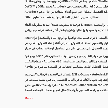
التزام أوتوديسك بالتوافق
يساعدك Revit في العمل مع أعضاء فريق مشروع موسع. تقوم باستيراد وتصدير وروابط بياناتك مع تنسيقات شائعة الاستخدام ، بما في ذلك IFC و
DWG ™ و DGN. يعتقد Autodesk أن المتخصصين في AEC يحتاجون إلى استخدام أي تطبيق من أي بائع في أي مرحلة من مراحل التصميم والبناء وعمليات التشغيل. تلتزم
Autodesk بتطوير قابلية التشغيل المتبادل في جميع أنحاء الصناعة من خلال دعم buildingSMART Interational ومع Revit الوظائف الإضافية التي تعزز قدرتك على
الامتثال لمعايير التشغيل المتداخل وتلبية متطلبات تسليم المالك.
ما هو نمذجة معلومات البناء؟
نمذجة معلومات البناء (BIM) هي عبارة عن عملية ذكية تعتمد على النموذج ثلاثي الأبعاد تعمل على تزويد المتخصصين في الهندسة ، والهندسة ،
مبنى الأخرى. تقييم مدى توافقها مع لوائح البناء والسلامة. إجراء
م النموذج التحليلي أثناء إنشاء النموذج الفعلي في Revit. ربط تصميم الصلب وتفصيل سير العمل. قم بتحديد
كبيرة من مهام التقديم في جزء من الوقت المطلوب على
سطح المكتب • Autodesk® Insight: استخدم هذا البرنامج المساعد Revit لتوجيه طاقة المبنى والأداء البيئي بشكل أفضل • Autodesk® Structural Analysis for
 لالتقاط الواقع والمسح التصويري لفهم الظروف الحالية
اشترك في الخدمات الإضافية التي تربط BIM بالسحاب:
نات في العالم الحقيقي إلى غيوم نقطة للنمذجة في Revit. • Autodesk® Revit Live: إنشاء تصورات غامرة
من نماذج Revit بنقرة واحدة • Autodesk® Collaboration for Revit و BIM 360 Team: تحسين العمل الجماعي مع الوصول المركزي إلى بيانات BIM باستخدام مشاركة
More