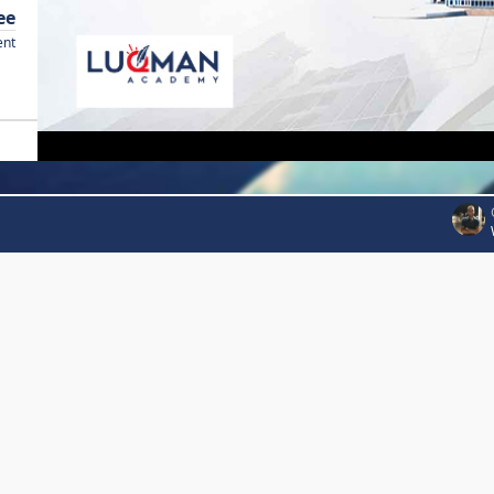
ee
ent