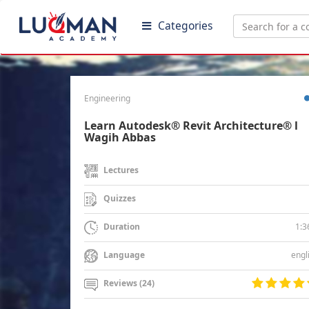
Categories
Engineering
Learn Autodesk® Revit Architecture® l
Wagih Abbas
Lectures
Quizzes
1:3
Duration
engl
Language
Reviews (24)