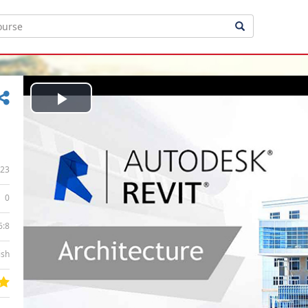
Play
Video
23
0
6:8
ish