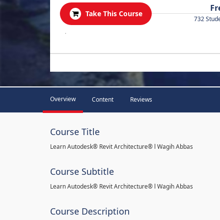
Fr
Take This Course
732 Stud
.
Overview
Content
Reviews
Course Title
Learn Autodesk® Revit Architecture® l Wagih Abbas
Course Subtitle
Learn Autodesk® Revit Architecture® l Wagih Abbas
Course Description