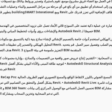
والإنشاءات برؤى وأدوات لتخطيط المباني والبنية التحتية وتصميمها وإنشائها وإدارتها بشكل أكثر كفاءة. تم تصميم برنامج Autodesk Revit خصيصًا لـ BIM.
سين الهيكلي
استخدم أدوات خاصة بالتصميم الإنشائي لإنشاء نماذج بنية ذكية بالتنسيق مع مكونات ال
التحليل الهيكلي والتصدير إلى تطبيقات التحليل والتصميم باستخدا
هدف التصميم للحصول على مستوى أعلى من التفاصيل لوصلات الصلب في طراز Revit. نموذج 3D التعزيز ملموسة في بيئة BIM المتقدمة.
ع الخدمات السحابية:
• التقديم: إنتاج عروض صور واقعية من التصميمات والنماذج ، وإدارة مجموعات 
Revit: قم بتشغيل التحليل الثابت للتصاميم الإنشائية في السحابة مباشرة من Revit
• Autodesk® ReCap Pro: استخدم المسح الضوئي بالليزر
بشكل أفضل والتحقق من التصاميم التي تم إنشاؤها. تحويل الكائ
Revit التي تدعم السحابية وتخزين السحاب ومشاركة الملفات ومراجعة التصميم وأدوات الاتصال لجميع أصحاب المصلحة.