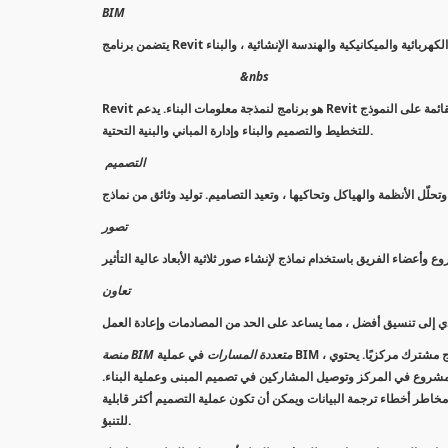
BIM
&nbs
Revit هو برنامج لنمذجة معلومات البناء. يدعم Revit عملية تصميم متعدد التخصصات للتصميم التعاوني. تتيح لك أدواته القوية استخدام العملية الذكية القائمة على النموذج
للتخطيط والتصميم والبناء وإدارة المباني والبنية التحتية.
التصميم
تصور
تعاون
منصة BIM متعددة المسارات
في عملية BIM ، يمكن لأعضاء الفريق المتعددين العمل على نفس المشروع في نفس الوقت في نموذج مشترك مركزيًا. يحتوي Revit على ميزات
شروع في المركز وتوصيل المشاركين في تصميم المبنى وعملية البناء.
اطر أخطاء ترجمة البيانات ويمكن أن تكون عملية التصميم أكثر قابلية
للتنبؤ.