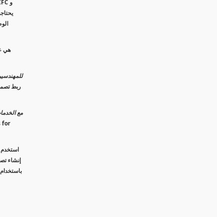
Revit للمهند
وسع قوة Revit م