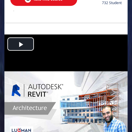
732 Student
.
Play
Video