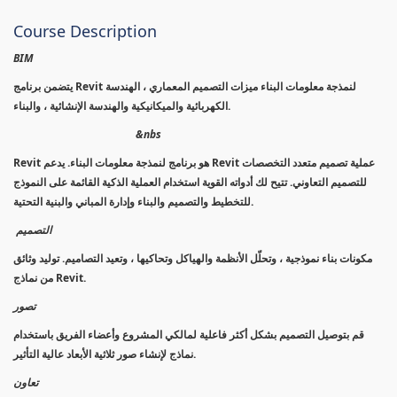
Course Description
BIM
يتضمن برنامج Revit لنمذجة معلومات البناء ميزات التصميم المعماري ، الهندسة
الكهربائية والميكانيكية والهندسة الإنشائية ، والبناء.
&nbs
Revit هو برنامج لنمذجة معلومات البناء. يدعم Revit عملية تصميم متعدد التخصصات
للتصميم التعاوني. تتيح لك أدواته القوية استخدام العملية الذكية القائمة على النموذج
للتخطيط والتصميم والبناء وإدارة المباني والبنية التحتية.
التصميم
مكونات بناء نموذجية ، وتحلّل الأنظمة والهياكل وتحاكيها ، وتعيد التصاميم. توليد وثائق
من نماذج Revit.
تصور
قم بتوصيل التصميم بشكل أكثر فاعلية لمالكي المشروع وأعضاء الفريق باستخدام
نماذج لإنشاء صور ثلاثية الأبعاد عالية التأثير.
تعاون