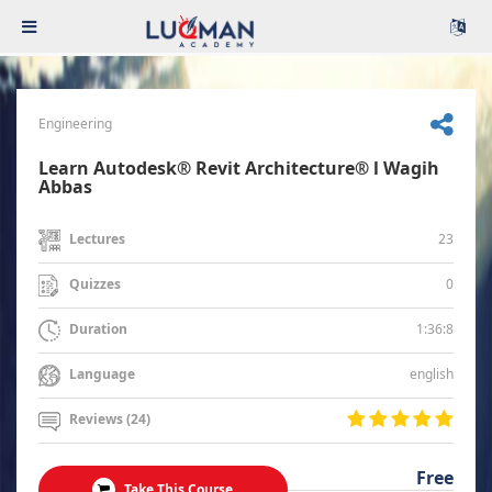
Engineering
Learn Autodesk® Revit Architecture® l Wagih
Abbas
23
Lectures
0
Quizzes
1:36:8
Duration
english
Language
Reviews (24)
Free
Take This Course