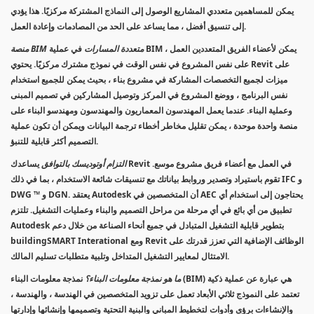
يمكن للمساهمين متعددي المشاريع الوصول إلى النماذج المشتركة مركزيًا. هذا يؤدي
إلى تنسيق أفضل ، مما يساعد على الحد من المصادمات وإعادة العمل.
منصة BIM متعددة المسارات
في عملية BIM ، يمكن لأعضاء الفريق المتعددين العمل
على نفس المشروع في نفس الوقت في نموذج مشترك مركزيًا. يحتوي Revit على
ميزات لجميع التخصصات المشاركة في مشروع بناء ، بحيث يمكن للجميع استخدام
نفس البرنامج ، ووضع المشروع في المركز وتوصيل المشاركين في تصميم المبنى
وعملية البناء. عندما يعمل المهندسون المعماريون والمهندسون ومهندسو البناء على
منصة واحدة موحدة ، يمكن تقليل مخاطر أخطاء ترجمة البيانات ويمكن أن تكون عملية
التصميم أكثر قابلية للتنبؤ.
التزام أوتوديسك بالتوافق
يساعدك Revit في العمل مع أعضاء فريق مشروع موسع.
تقوم باستيراد وتصدير وروابط بياناتك مع تنسيقات شائعة الاستخدام ، بما في ذلك IFC و
DWG ™ و DGN. يعتقد Autodesk أن المتخصصين في AEC يحتاجون إلى استخدام أي
تطبيق من أي بائع في أي مرحلة من مراحل التصميم والبناء وعمليات التشغيل. تلتزم
Autodesk بتطوير قابلية التشغيل المتبادل في جميع أنحاء الصناعة من خلال دعم
buildingSMART Interational ومع Revit الوظائف الإضافية التي تعزز قدرتك على
الامتثال لمعايير التشغيل المتداخل وتلبية متطلبات تسليم المالك.
ما هو نمذجة معلومات البناء؟
نمذجة معلومات البناء (BIM) هي عبارة عن عملية ذكية
تعتمد على النموذج ثلاثي الأبعاد تعمل على تزويد المتخصصين في الهندسة ، والهندسة ،
والإنشاءات برؤى وأدوات لتخطيط المباني والبنية التحتية وتصميمها وإنشائها وإدارتها