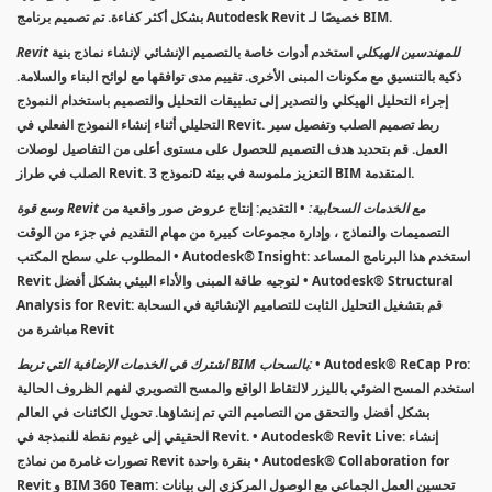
بشكل أكثر كفاءة. تم تصميم برنامج Autodesk Revit خصيصًا لـ BIM.
Revit للمهندسين الهيكلي
استخدم أدوات خاصة بالتصميم الإنشائي لإنشاء نماذج بنية
ذكية بالتنسيق مع مكونات المبنى الأخرى. تقييم مدى توافقها مع لوائح البناء والسلامة.
إجراء التحليل الهيكلي والتصدير إلى تطبيقات التحليل والتصميم باستخدام النموذج
التحليلي أثناء إنشاء النموذج الفعلي في Revit. ربط تصميم الصلب وتفصيل سير
العمل. قم بتحديد هدف التصميم للحصول على مستوى أعلى من التفاصيل لوصلات
الصلب في طراز Revit. نموذج 3D التعزيز ملموسة في بيئة BIM المتقدمة.
وسع قوة Revit مع الخدمات السحابية:
• التقديم: إنتاج عروض صور واقعية من
التصميمات والنماذج ، وإدارة مجموعات كبيرة من مهام التقديم في جزء من الوقت
المطلوب على سطح المكتب • Autodesk® Insight: استخدم هذا البرنامج المساعد
Revit لتوجيه طاقة المبنى والأداء البيئي بشكل أفضل • Autodesk® Structural
Analysis for Revit: قم بتشغيل التحليل الثابت للتصاميم الإنشائية في السحابة
مباشرة من Revit
• Autodesk® ReCap Pro:
اشترك في الخدمات الإضافية التي تربط BIM بالسحاب:
استخدم المسح الضوئي بالليزر لالتقاط الواقع والمسح التصويري لفهم الظروف الحالية
بشكل أفضل والتحقق من التصاميم التي تم إنشاؤها. تحويل الكائنات في العالم
الحقيقي إلى غيوم نقطة للنمذجة في Revit. • Autodesk® Revit Live: إنشاء
تصورات غامرة من نماذج Revit بنقرة واحدة • Autodesk® Collaboration for
Revit و BIM 360 Team: تحسين العمل الجماعي مع الوصول المركزي إلى بيانات