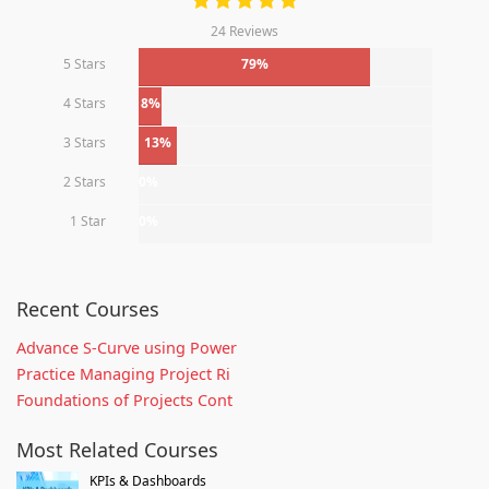
24 Reviews
5 Stars
79%
4 Stars
8%
3 Stars
13%
2 Stars
0%
1 Star
0%
Recent Courses
Advance S-Curve using Power
Practice Managing Project Ri
Foundations of Projects Cont
Most Related Courses
KPIs & Dashboards