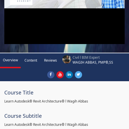
Civil l BIM Expert
Overview
Content
Reviews
WAGIH ABBAS, PMP®,SS
Course Title
Learn Autodesk® Revit Architecture® l Wagih Abbas
Course Subtitle
Learn Autodesk® Revit Architecture® l Wagih Abbas