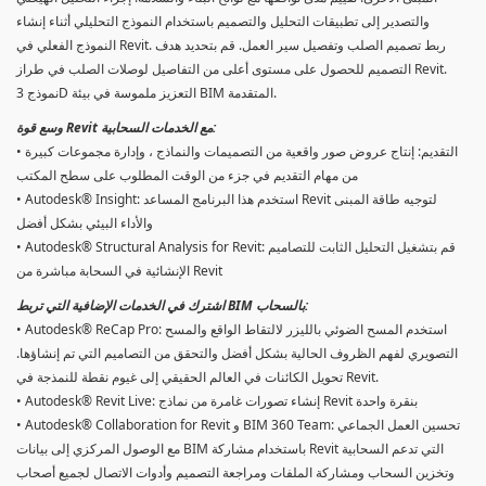
والتصدير إلى تطبيقات التحليل والتصميم باستخدام النموذج التحليلي أثناء إنشاء
النموذج الفعلي في Revit. ربط تصميم الصلب وتفصيل سير العمل. قم بتحديد هدف
التصميم للحصول على مستوى أعلى من التفاصيل لوصلات الصلب في طراز Revit.
نموذج 3D التعزيز ملموسة في بيئة BIM المتقدمة.
وسع قوة Revit مع الخدمات السحابية:
• التقديم: إنتاج عروض صور واقعية من التصميمات والنماذج ، وإدارة مجموعات كبيرة
من مهام التقديم في جزء من الوقت المطلوب على سطح المكتب
• Autodesk® Insight: استخدم هذا البرنامج المساعد Revit لتوجيه طاقة المبنى
والأداء البيئي بشكل أفضل
• Autodesk® Structural Analysis for Revit: قم بتشغيل التحليل الثابت للتصاميم
الإنشائية في السحابة مباشرة من Revit
اشترك في الخدمات الإضافية التي تربط BIM بالسحاب:
• Autodesk® ReCap Pro: استخدم المسح الضوئي بالليزر لالتقاط الواقع والمسح
التصويري لفهم الظروف الحالية بشكل أفضل والتحقق من التصاميم التي تم إنشاؤها.
تحويل الكائنات في العالم الحقيقي إلى غيوم نقطة للنمذجة في Revit.
• Autodesk® Revit Live: إنشاء تصورات غامرة من نماذج Revit بنقرة واحدة
• Autodesk® Collaboration for Revit و BIM 360 Team: تحسين العمل الجماعي
مع الوصول المركزي إلى بيانات BIM باستخدام مشاركة Revit التي تدعم السحابية
وتخزين السحاب ومشاركة الملفات ومراجعة التصميم وأدوات الاتصال لجميع أصحاب