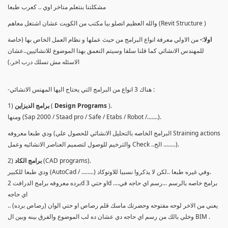
مشكلتنا بنتعلم متاخر اوي .. كعرب طبعا
والله العظيم اتصلو بيا مكتب من الكويت عشان اشتغل معاهم (Revit Structure )
اولا:-
من الاولي معرفة انواع البرامج من حيث عملها و نظام العمل الخاص بها (خاصة
للمهندس الانشائي كما قلنا سلفا وسيتم التعمق بهذا الموضوع للانشائيين..عشان
الاسئله مش تسلك درب اخر.)
-هناك 3 انواع من البرامج التي يحتاج اليها المهنس الانشائي :
).
Design Programs
(
برامج الديزاين
1)
ومنها (Sap 2000 / Staad pro / Safe / Etabs / Robot /.......).
ودي طبعا معروفه (البرامج الخاصه بالتحليل الانشائي للحصول علي Straining actions
والترخيم للوصول لتصميم العناصر الانشائيه وعمل Check ..الخ ........).
(CAD programs).
برامج الكاد
2)
ودي طبعا للكبير (AutoCad / ........) وفي غيره طبعا ..لكن لا يذكروا نسبيا للاوتوكاد.
برده معروفه برامج الدرافت 2d او حتي 3d ....برامج خاصه بالرسم ...رسم اي حاجه في
اي حاجه
يعني من الاخر لوحه مفتوحه وحضرتك ماسك قلم رصاص او حتي الوان (رصاص برده) ..
وخلي بالك من رسم اي حاجه دي عشان ده لب الموضوع والفرق بينه وبين ال BIM .