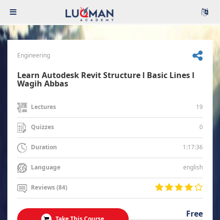
Engineering
Learn Autodesk Revit Structure l Basic Lines l
Wagih Abbas
19
Lectures
0
Quizzes
1:17:36
Duration
english
Language
Reviews (84)
Free
Take This Course