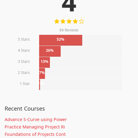
4
84 Reviews
5 Stars
52%
4 Stars
26%
3 Stars
13%
2 Stars
7%
1 Star
1%
Recent Courses
Advance S-Curve using Power
Practice Managing Project Ri
Foundations of Projects Cont