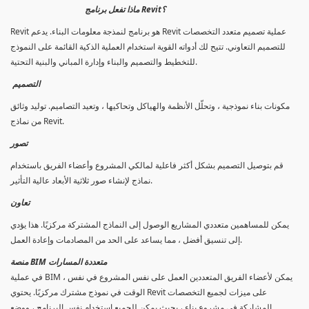
ماذا تفعل برنامج Revit؟
Revit هو برنامج لنمذجة معلومات البناء. يدعم Revit عملية تصميم متعدد التخصصات
للتصميم التعاوني. تتيح لك أدواته القوية استخدام العملية الذكية القائمة على النموذج
للتخطيط والتصميم والبناء وإدارة المباني والبنية التحتية.
التصميم
مكونات بناء نموذجية ، وتحلّل الأنظمة والهياكل وتحاكيها ، وتعيد التصاميم. توليد وثائق
من نماذج Revit.
تصور
قم بتوصيل التصميم بشكل أكثر فاعلية لمالكي المشروع وأعضاء الفريق باستخدام
نماذج لإنشاء صور ثلاثية الأبعاد عالية التأثير.
تعاون
يمكن للمساهمين متعددي المشاريع الوصول إلى النماذج المشتركة مركزيًا. هذا يؤدي
إلى تنسيق أفضل ، مما يساعد على الحد من المصادمات وإعادة العمل.
منصة BIM متعددة المسارات
في عملية BIM ، يمكن لأعضاء الفريق المتعددين العمل على نفس المشروع في نفس
الوقت في نموذج مشترك مركزيًا. يحتوي Revit على ميزات لجميع التخصصات
المشاركة في مشروع بناء ، بحيث يمكن للجميع استخدام نفس البرنامج ، ووضع