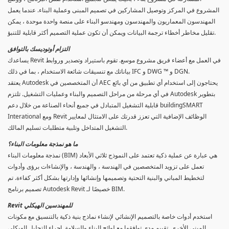
المشروع في المركز وتوصيل المشاركين في تصميم المبنى وعملية البناء. عندما يعمل
المهندسون المعماريون والمهندسون ومهندسو البناء على منصة واحدة موحدة ، يمكن
تقليل مخاطر أخطاء ترجمة البيانات ويمكن أن تكون عملية التصميم أكثر قابلية للتنبؤ.
التزام أوتوديسك بالتوافق
يساعدك Revit في العمل مع أعضاء فريق مشروع موسع. تقوم باستيراد وتصدير وروابط
بياناتك مع تنسيقات شائعة الاستخدام ، بما في ذلك IFC و DWG ™ و DGN.
يعتقد Autodesk أن المتخصصين في AEC يحتاجون إلى استخدام أي تطبيق من أي بائع
في أي مرحلة من مراحل التصميم والبناء وعمليات التشغيل. تلتزم Autodesk بتطوير
قابلية التشغيل المتبادل في جميع أنحاء الصناعة من خلال دعم buildingSMART
Interational ومع Revit الوظائف الإضافية التي تعزز قدرتك على الامتثال لمعايير
التشغيل المتداخل وتلبية متطلبات تسليم المالك.
ما هو نمذجة معلومات البناء؟
نمذجة معلومات البناء (BIM) هي عبارة عن عملية ذكية تعتمد على النموذج ثلاثي الأبعاد
تعمل على تزويد المتخصصين في الهندسة ، والهندسة ، والإنشاءات برؤى وأدوات
لتخطيط المباني والبنية التحتية وتصميمها وإنشائها وإدارتها بشكل أكثر كفاءة. تم
تصميم برنامج Autodesk Revit خصيصًا لـ BIM.
Revit للمهندسين الهيكلي
استخدم أدوات خاصة بالتصميم الإنشائي لإنشاء نماذج بنية ذكية بالتنسيق مع مكونات
المبنى الأخرى. تقييم مدى توافقها مع لوائح البناء والسلامة. إجراء التحليل الهيكلي