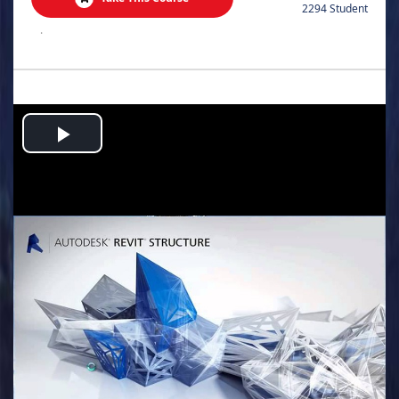
2294 Student
.
Play
Video