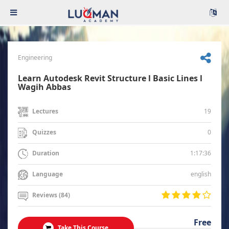
Engineering
Learn Autodesk Revit Structure l Basic Lines l
Wagih Abbas
19
Lectures
0
Quizzes
1:17:36
Duration
english
Language
Reviews (84)
Free
Take This Course