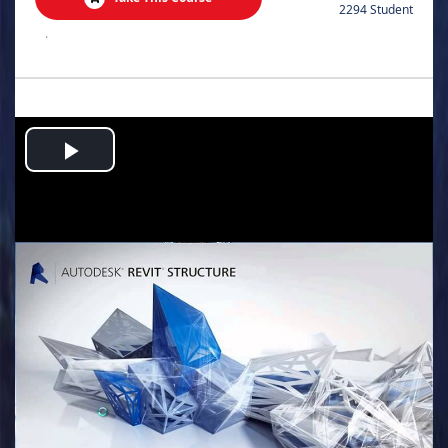
2294 Student
.
Play
Video