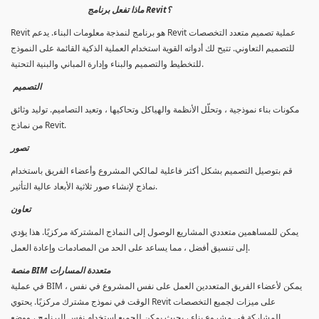
ماذا تفعل برنامج Revit؟
Revit هو برنامج لنمذجة معلومات البناء. يدعم Revit عملية تصميم متعدد التخصصات
للتصميم التعاوني. تتيح لك أدواته القوية استخدام العملية الذكية القائمة على النموذج
للتخطيط والتصميم والبناء وإدارة المباني والبنية التحتية.
التصميم
مكونات بناء نموذجية ، وتحلّل الأنظمة والهياكل وتحاكيها ، وتعيد التصاميم. توليد وثائق
من نماذج Revit.
تصور
قم بتوصيل التصميم بشكل أكثر فاعلية لمالكي المشروع وأعضاء الفريق باستخدام
نماذج لإنشاء صور ثلاثية الأبعاد عالية التأثير.
تعاون
يمكن للمساهمين متعددي المشاريع الوصول إلى النماذج المشتركة مركزيًا. هذا يؤدي
إلى تنسيق أفضل ، مما يساعد على الحد من المصادمات وإعادة العمل.
منصة BIM متعددة المسارات
في عملية BIM ، يمكن لأعضاء الفريق المتعددين العمل على نفس المشروع في نفس
الوقت في نموذج مشترك مركزيًا. يحتوي Revit على ميزات لجميع التخصصات
المشاركة في مشروع بناء ، بحيث يمكن للجميع استخدام نفس البرنامج ، ووضع