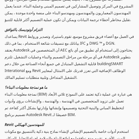
المشروع في المركز وتوصيل المشاركين في تصميم المبنى وعملية البناء. عندما يعمل
المهندسون المعماريون والمهندسون ومهندسو البناء على منصة واحدة موحدة ، يمكن
تقليل مخاطر أخطاء ترجمة البيانات ويمكن أن تكون عملية التصميم أكثر قابلية للتنبؤ.
التزام أوتوديسك بالتوافق
يساعدك Revit في العمل مع أعضاء فريق مشروع موسع. تقوم باستيراد وتصدير وروابط
بياناتك مع تنسيقات شائعة الاستخدام ، بما في ذلك IFC و DWG ™ و DGN.
يعتقد Autodesk أن المتخصصين في AEC يحتاجون إلى استخدام أي تطبيق من أي بائع
في أي مرحلة من مراحل التصميم والبناء وعمليات التشغيل. تلتزم Autodesk بتطوير
قابلية التشغيل المتبادل في جميع أنحاء الصناعة من خلال دعم buildingSMART
Interational ومع Revit الوظائف الإضافية التي تعزز قدرتك على الامتثال لمعايير
التشغيل المتداخل وتلبية متطلبات تسليم المالك.
ما هو نمذجة معلومات البناء؟
نمذجة معلومات البناء (BIM) هي عبارة عن عملية ذكية تعتمد على النموذج ثلاثي الأبعاد
تعمل على تزويد المتخصصين في الهندسة ، والهندسة ، والإنشاءات برؤى وأدوات
لتخطيط المباني والبنية التحتية وتصميمها وإنشائها وإدارتها بشكل أكثر كفاءة. تم
تصميم برنامج Autodesk Revit خصيصًا لـ BIM.
Revit للمهندسين الهيكلي
استخدم أدوات خاصة بالتصميم الإنشائي لإنشاء نماذج بنية ذكية بالتنسيق مع مكونات
المبنى الأخرى. تقييم مدى توافقها مع لوائح البناء والسلامة. إجراء التحليل الهيكلي