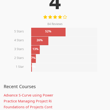
4
84 Reviews
5 Stars
52%
4 Stars
26%
3 Stars
13%
2 Stars
7%
1 Star
1%
Recent Courses
Advance S-Curve using Power
Practice Managing Project Ri
Foundations of Projects Cont