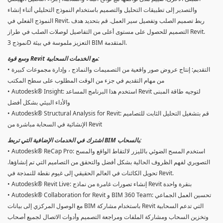
والتصدير إلى تطبيقات التحليل والتصميم باستخدام النموذج التحليلي أثناء إنشاء
النموذج الفعلي في Revit. ربط تصميم الصلب وتفصيل سير العمل. قم بتحديد هدف
التصميم للحصول على مستوى أعلى من التفاصيل لوصلات الصلب في طراز Revit.
نموذج 3D التعزيز ملموسة في بيئة BIM المتقدمة.
وسع قوة Revit مع الخدمات السحابية:
• التقديم: إنتاج عروض صور واقعية من التصميمات والنماذج ، وإدارة مجموعات كبيرة
من مهام التقديم في جزء من الوقت المطلوب على سطح المكتب
• Autodesk® Insight: استخدم هذا البرنامج المساعد Revit لتوجيه طاقة المبنى
والأداء البيئي بشكل أفضل
• Autodesk® Structural Analysis for Revit: قم بتشغيل التحليل الثابت للتصاميم
الإنشائية في السحابة مباشرة من Revit
اشترك في الخدمات الإضافية التي تربط BIM بالسحاب:
• Autodesk® ReCap Pro: استخدم المسح الضوئي بالليزر لالتقاط الواقع والمسح
التصويري لفهم الظروف الحالية بشكل أفضل والتحقق من التصاميم التي تم إنشاؤها.
تحويل الكائنات في العالم الحقيقي إلى غيوم نقطة للنمذجة في Revit.
• Autodesk® Revit Live: إنشاء تصورات غامرة من نماذج Revit بنقرة واحدة
• Autodesk® Collaboration for Revit و BIM 360 Team: تحسين العمل الجماعي
مع الوصول المركزي إلى بيانات BIM باستخدام مشاركة Revit التي تدعم السحابية
وتخزين السحاب ومشاركة الملفات ومراجعة التصميم وأدوات الاتصال لجميع أصحاب