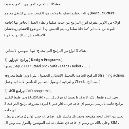
مشكلتنا بنتعلم متاخر اوي .. كعرب طبعا
والله العظيم اتصلو بيا مكتب من الكويت عشان اشتغل معاهم (Revit Structure )
اولا:-
من الاولي معرفة انواع البرامج من حيث عملها و نظام العمل الخاص بها (خاصة
للمهندس الانشائي كما قلنا سلفا وسيتم التعمق بهذا الموضوع للانشائيين..عشان
الاسئله مش تسلك درب اخر.)
-هناك 3 انواع من البرامج التي يحتاج اليها المهنس الانشائي :
).
Design Programs
(
برامج الديزاين
1)
ومنها (Sap 2000 / Staad pro / Safe / Etabs / Robot /.......).
ودي طبعا معروفه (البرامج الخاصه بالتحليل الانشائي للحصول علي Straining actions
والترخيم للوصول لتصميم العناصر الانشائيه وعمل Check ..الخ ........).
(CAD programs).
برامج الكاد
2)
ودي طبعا للكبير (AutoCad / ........) وفي غيره طبعا ..لكن لا يذكروا نسبيا للاوتوكاد.
برده معروفه برامج الدرافت 2d او حتي 3d ....برامج خاصه بالرسم ...رسم اي حاجه في
اي حاجه
يعني من الاخر لوحه مفتوحه وحضرتك ماسك قلم رصاص او حتي الوان (رصاص برده) ..
وخلي بالك من رسم اي حاجه دي عشان ده لب الموضوع والفرق بينه وبين ال BIM .