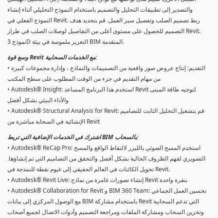
والتصدير إلى تطبيقات التحليل والتصميم باستخدام النموذج التحليلي أثناء إنشاء
النموذج الفعلي في Revit. ربط تصميم الصلب وتفصيل سير العمل. قم بتحديد هدف
التصميم للحصول على مستوى أعلى من التفاصيل لوصلات الصلب في طراز Revit.
نموذج 3D التعزيز ملموسة في بيئة BIM المتقدمة.
وسع قوة Revit مع الخدمات السحابية:
• التقديم: إنتاج عروض صور واقعية من التصميمات والنماذج ، وإدارة مجموعات كبيرة
من مهام التقديم في جزء من الوقت المطلوب على سطح المكتب
• Autodesk® Insight: استخدم هذا البرنامج المساعد Revit لتوجيه طاقة المبنى
والأداء البيئي بشكل أفضل
• Autodesk® Structural Analysis for Revit: قم بتشغيل التحليل الثابت للتصاميم
الإنشائية في السحابة مباشرة من Revit
اشترك في الخدمات الإضافية التي تربط BIM بالسحاب:
• Autodesk® ReCap Pro: استخدم المسح الضوئي بالليزر لالتقاط الواقع والمسح
التصويري لفهم الظروف الحالية بشكل أفضل والتحقق من التصاميم التي تم إنشاؤها.
تحويل الكائنات في العالم الحقيقي إلى غيوم نقطة للنمذجة في Revit.
• Autodesk® Revit Live: إنشاء تصورات غامرة من نماذج Revit بنقرة واحدة
• Autodesk® Collaboration for Revit و BIM 360 Team: تحسين العمل الجماعي
مع الوصول المركزي إلى بيانات BIM باستخدام مشاركة Revit التي تدعم السحابية
وتخزين السحاب ومشاركة الملفات ومراجعة التصميم وأدوات الاتصال لجميع أصحاب