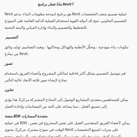
ماذا تفعل برنامج Revit؟
Revit هو برنامج لنمذجة معلومات البناء. يدعم Revit عملية تصميم متعدد التخصصات
للتصميم التعاوني. تتيح لك أدواته القوية استخدام العملية الذكية القائمة على النموذج
للتخطيط والتصميم والبناء وإدارة المباني والبنية التحتية.
التصميم
مكونات بناء نموذجية ، وتحلّل الأنظمة والهياكل وتحاكيها ، وتعيد التصاميم. توليد وثائق
من نماذج Revit.
تصور
قم بتوصيل التصميم بشكل أكثر فاعلية لمالكي المشروع وأعضاء الفريق باستخدام
نماذج لإنشاء صور ثلاثية الأبعاد عالية التأثير.
تعاون
يمكن للمساهمين متعددي المشاريع الوصول إلى النماذج المشتركة مركزيًا. هذا يؤدي
إلى تنسيق أفضل ، مما يساعد على الحد من المصادمات وإعادة العمل.
منصة BIM متعددة المسارات
في عملية BIM ، يمكن لأعضاء الفريق المتعددين العمل على نفس المشروع في نفس
الوقت في نموذج مشترك مركزيًا. يحتوي Revit على ميزات لجميع التخصصات
المشاركة في مشروع بناء ، بحيث يمكن للجميع استخدام نفس البرنامج ، ووضع