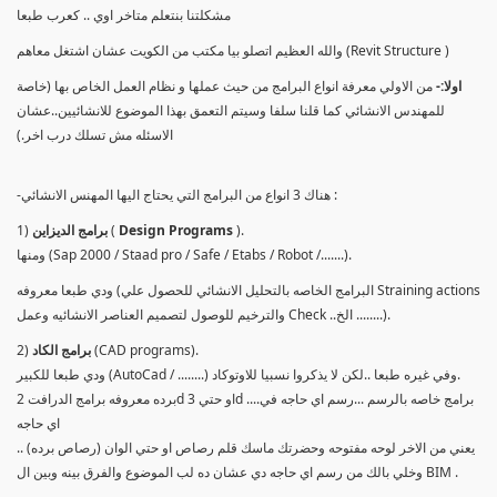
مشكلتنا بنتعلم متاخر اوي .. كعرب طبعا
والله العظيم اتصلو بيا مكتب من الكويت عشان اشتغل معاهم (Revit Structure )
اولا:-
من الاولي معرفة انواع البرامج من حيث عملها و نظام العمل الخاص بها (خاصة
للمهندس الانشائي كما قلنا سلفا وسيتم التعمق بهذا الموضوع للانشائيين..عشان
الاسئله مش تسلك درب اخر.)
-هناك 3 انواع من البرامج التي يحتاج اليها المهنس الانشائي :
).
Design Programs
(
برامج الديزاين
1)
ومنها (Sap 2000 / Staad pro / Safe / Etabs / Robot /.......).
ودي طبعا معروفه (البرامج الخاصه بالتحليل الانشائي للحصول علي Straining actions
والترخيم للوصول لتصميم العناصر الانشائيه وعمل Check ..الخ ........).
(CAD programs).
برامج الكاد
2)
ودي طبعا للكبير (AutoCad / ........) وفي غيره طبعا ..لكن لا يذكروا نسبيا للاوتوكاد.
برده معروفه برامج الدرافت 2d او حتي 3d ....برامج خاصه بالرسم ...رسم اي حاجه في
اي حاجه
يعني من الاخر لوحه مفتوحه وحضرتك ماسك قلم رصاص او حتي الوان (رصاص برده) ..
وخلي بالك من رسم اي حاجه دي عشان ده لب الموضوع والفرق بينه وبين ال BIM .