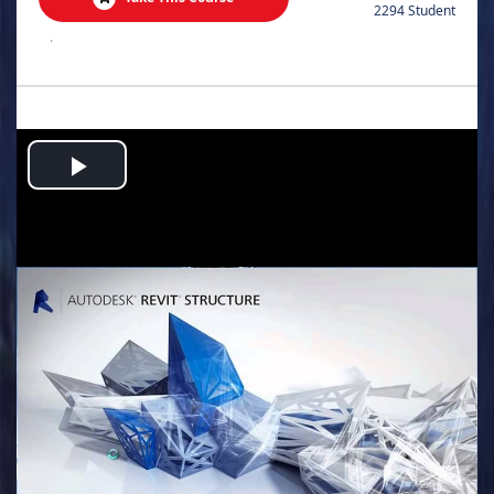
2294 Student
.
Play
Video