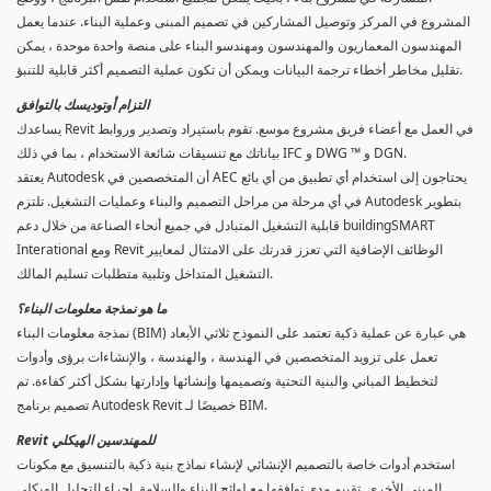
المشروع في المركز وتوصيل المشاركين في تصميم المبنى وعملية البناء. عندما يعمل
المهندسون المعماريون والمهندسون ومهندسو البناء على منصة واحدة موحدة ، يمكن
تقليل مخاطر أخطاء ترجمة البيانات ويمكن أن تكون عملية التصميم أكثر قابلية للتنبؤ.
التزام أوتوديسك بالتوافق
يساعدك Revit في العمل مع أعضاء فريق مشروع موسع. تقوم باستيراد وتصدير وروابط
بياناتك مع تنسيقات شائعة الاستخدام ، بما في ذلك IFC و DWG ™ و DGN.
يعتقد Autodesk أن المتخصصين في AEC يحتاجون إلى استخدام أي تطبيق من أي بائع
في أي مرحلة من مراحل التصميم والبناء وعمليات التشغيل. تلتزم Autodesk بتطوير
قابلية التشغيل المتبادل في جميع أنحاء الصناعة من خلال دعم buildingSMART
Interational ومع Revit الوظائف الإضافية التي تعزز قدرتك على الامتثال لمعايير
التشغيل المتداخل وتلبية متطلبات تسليم المالك.
ما هو نمذجة معلومات البناء؟
نمذجة معلومات البناء (BIM) هي عبارة عن عملية ذكية تعتمد على النموذج ثلاثي الأبعاد
تعمل على تزويد المتخصصين في الهندسة ، والهندسة ، والإنشاءات برؤى وأدوات
لتخطيط المباني والبنية التحتية وتصميمها وإنشائها وإدارتها بشكل أكثر كفاءة. تم
تصميم برنامج Autodesk Revit خصيصًا لـ BIM.
Revit للمهندسين الهيكلي
استخدم أدوات خاصة بالتصميم الإنشائي لإنشاء نماذج بنية ذكية بالتنسيق مع مكونات
المبنى الأخرى. تقييم مدى توافقها مع لوائح البناء والسلامة. إجراء التحليل الهيكلي