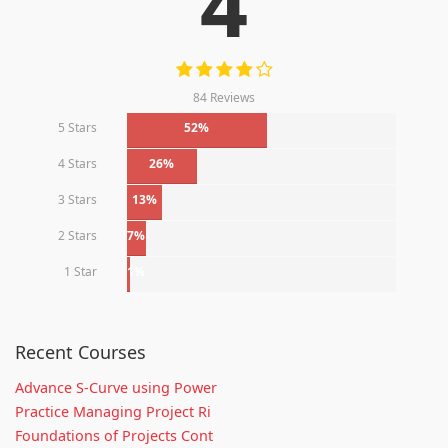
4
84 Reviews
5 Stars
52%
4 Stars
26%
3 Stars
13%
2 Stars
7%
1 Star
1%
Recent Courses
Advance S-Curve using Power
Practice Managing Project Ri
Foundations of Projects Cont