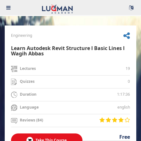
Engineering
Learn Autodesk Revit Structure l Basic Lines l
Wagih Abbas
19
Lectures
0
Quizzes
1:17:36
Duration
english
Language
Reviews (84)
Free
Take This Course