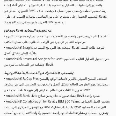
والتصدير إلى تطبيقات التحليل والتصميم باستخدام النموذج التحليلي أثناء إنشاء
النموذج الفعلي في Revit. ربط تصميم الصلب وتفصيل سير العمل. قم بتحديد هدف
التصميم للحصول على مستوى أعلى من التفاصيل لوصلات الصلب في طراز Revit.
نموذج 3D التعزيز ملموسة في بيئة BIM المتقدمة.
وسع قوة Revit مع الخدمات السحابية:
• التقديم: إنتاج عروض صور واقعية من التصميمات والنماذج ، وإدارة مجموعات كبيرة
من مهام التقديم في جزء من الوقت المطلوب على سطح المكتب
• Autodesk® Insight: استخدم هذا البرنامج المساعد Revit لتوجيه طاقة المبنى
والأداء البيئي بشكل أفضل
• Autodesk® Structural Analysis for Revit: قم بتشغيل التحليل الثابت للتصاميم
الإنشائية في السحابة مباشرة من Revit
اشترك في الخدمات الإضافية التي تربط BIM بالسحاب:
• Autodesk® ReCap Pro: استخدم المسح الضوئي بالليزر لالتقاط الواقع والمسح
التصويري لفهم الظروف الحالية بشكل أفضل والتحقق من التصاميم التي تم إنشاؤها.
تحويل الكائنات في العالم الحقيقي إلى غيوم نقطة للنمذجة في Revit.
• Autodesk® Revit Live: إنشاء تصورات غامرة من نماذج Revit بنقرة واحدة
• Autodesk® Collaboration for Revit و BIM 360 Team: تحسين العمل الجماعي
مع الوصول المركزي إلى بيانات BIM باستخدام مشاركة Revit التي تدعم السحابية
وتخزين السحاب ومشاركة الملفات ومراجعة التصميم وأدوات الاتصال لجميع أصحاب