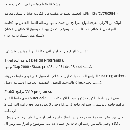
مشكلتنا بنتعلم متاخر اوي .. كعرب طبعا
والله العظيم اتصلو بيا مكتب من الكويت عشان اشتغل معاهم (Revit Structure )
اولا:-
من الاولي معرفة انواع البرامج من حيث عملها و نظام العمل الخاص بها (خاصة
للمهندس الانشائي كما قلنا سلفا وسيتم التعمق بهذا الموضوع للانشائيين..عشان
الاسئله مش تسلك درب اخر.)
-هناك 3 انواع من البرامج التي يحتاج اليها المهنس الانشائي :
).
Design Programs
(
برامج الديزاين
1)
ومنها (Sap 2000 / Staad pro / Safe / Etabs / Robot /.......).
ودي طبعا معروفه (البرامج الخاصه بالتحليل الانشائي للحصول علي Straining actions
والترخيم للوصول لتصميم العناصر الانشائيه وعمل Check ..الخ ........).
(CAD programs).
برامج الكاد
2)
ودي طبعا للكبير (AutoCad / ........) وفي غيره طبعا ..لكن لا يذكروا نسبيا للاوتوكاد.
برده معروفه برامج الدرافت 2d او حتي 3d ....برامج خاصه بالرسم ...رسم اي حاجه في
اي حاجه
يعني من الاخر لوحه مفتوحه وحضرتك ماسك قلم رصاص او حتي الوان (رصاص برده) ..
وخلي بالك من رسم اي حاجه دي عشان ده لب الموضوع والفرق بينه وبين ال BIM .