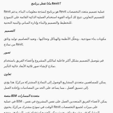
ماذا تفعل برنامج Revit؟
Revit هو برنامج لنمذجة معلومات البناء. يدعم Revit عملية تصميم متعدد التخصصات
للتصميم التعاوني. تتيح لك أدواته القوية استخدام العملية الذكية القائمة على النموذج
للتخطيط والتصميم والبناء وإدارة المباني والبنية التحتية.
التصميم
مكونات بناء نموذجية ، وتحلّل الأنظمة والهياكل وتحاكيها ، وتعيد التصاميم. توليد وثائق
من نماذج Revit.
تصور
قم بتوصيل التصميم بشكل أكثر فاعلية لمالكي المشروع وأعضاء الفريق باستخدام
نماذج لإنشاء صور ثلاثية الأبعاد عالية التأثير.
تعاون
يمكن للمساهمين متعددي المشاريع الوصول إلى النماذج المشتركة مركزيًا. هذا يؤدي
إلى تنسيق أفضل ، مما يساعد على الحد من المصادمات وإعادة العمل.
منصة BIM متعددة المسارات
في عملية BIM ، يمكن لأعضاء الفريق المتعددين العمل على نفس المشروع في نفس
الوقت في نموذج مشترك مركزيًا. يحتوي Revit على ميزات لجميع التخصصات
المشاركة في مشروع بناء ، بحيث يمكن للجميع استخدام نفس البرنامج ، ووضع