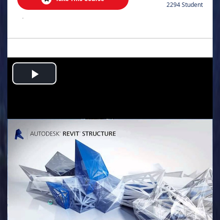
2294 Student
.
Play
Video