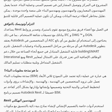
المشروع في المركز وتوصيل المشاركين في تصميم المبنى وعملية البناء. عندما يعمل
المهندسون المعماريون والمهندسون ومهندسو البناء على منصة واحدة موحدة ، يمكن
تقليل مخاطر أخطاء ترجمة البيانات ويمكن أن تكون عملية التصميم أكثر قابلية للتنبؤ.
التزام أوتوديسك بالتوافق
يساعدك Revit في العمل مع أعضاء فريق مشروع موسع. تقوم باستيراد وتصدير وروابط
بياناتك مع تنسيقات شائعة الاستخدام ، بما في ذلك IFC و DWG ™ و DGN.
يعتقد Autodesk أن المتخصصين في AEC يحتاجون إلى استخدام أي تطبيق من أي بائع
في أي مرحلة من مراحل التصميم والبناء وعمليات التشغيل. تلتزم Autodesk بتطوير
قابلية التشغيل المتبادل في جميع أنحاء الصناعة من خلال دعم buildingSMART
Interational ومع Revit الوظائف الإضافية التي تعزز قدرتك على الامتثال لمعايير
التشغيل المتداخل وتلبية متطلبات تسليم المالك.
ما هو نمذجة معلومات البناء؟
نمذجة معلومات البناء (BIM) هي عبارة عن عملية ذكية تعتمد على النموذج ثلاثي الأبعاد
تعمل على تزويد المتخصصين في الهندسة ، والهندسة ، والإنشاءات برؤى وأدوات
لتخطيط المباني والبنية التحتية وتصميمها وإنشائها وإدارتها بشكل أكثر كفاءة. تم
تصميم برنامج Autodesk Revit خصيصًا لـ BIM.
Revit للمهندسين الهيكلي
استخدم أدوات خاصة بالتصميم الإنشائي لإنشاء نماذج بنية ذكية بالتنسيق مع مكونات
المبنى الأخرى. تقييم مدى توافقها مع لوائح البناء والسلامة. إجراء التحليل الهيكلي