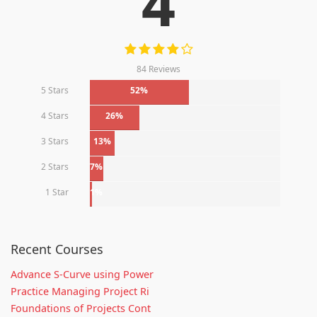
4
84 Reviews
5 Stars
52%
4 Stars
26%
3 Stars
13%
2 Stars
7%
1 Star
1%
Recent Courses
Advance S-Curve using Power
Practice Managing Project Ri
Foundations of Projects Cont