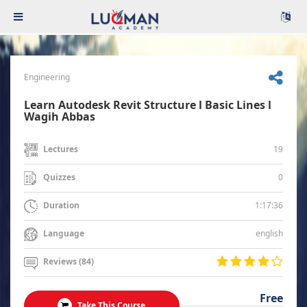
Engineering
Learn Autodesk Revit Structure l Basic Lines l
Wagih Abbas
19
Lectures
0
Quizzes
1:17:36
Duration
english
Language
Reviews (84)
Free
Take This Course