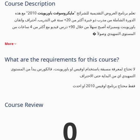
Course Description
تعلم برنامج العروض التقديمية للشرائح "
مايكروسوفت باوربوينت
2010" مع هذه
الدورة الشاملة من مدرب ذو خبرة أكثر من 20+ سنة في التدريب. أحتراف واتقان
باوربوينت ومميزاته أصبح سهلاَ من خلال 90+ درس فيديو مع أكثر من 4 ساعات من
المستوى التمهيدي وصولاَ �
More
What are the requirements for this course?
لا تحتاج لمعرفة مسبقة باستخدام اوفيس او باوربوينت، فالكورس يبدأ من المستوى
التمهيدي اي من البداية حتى الاحتراف
فقط محتاج برنامج اوفيس 2010 او احدث
Course Review
0