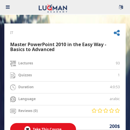
IT
Master PowerPoint 2010 in the Easy Way -
Basics to Advanced
93
Lectures
1
Quizzes
4:0:53
Duration
arabic
Language
Reviews (0)
200$
Take This Course