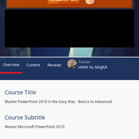
Trainer
Overview
Content
Reviews
HANY AL-NAJJAR
Course Title
Master PowerPoint 2010 in the Easy Way - Basics to Advanced
Course Subtitle
Master Microsoft PowerPoint 2010