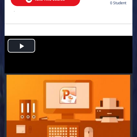
0 Student
.
Play
Video