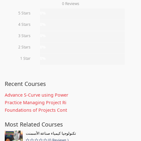
0 Reviews
5 Stars
0%
4 Stars
0%
3 Stars
0%
2 Stars
0%
1 Star
0%
Recent Courses
Advance S-Curve using Power
Practice Managing Project Ri
Foundations of Projects Cont
Most Related Courses
تكنولوجيا كيمياء صناعة الأسمنت
(0 Reviews )