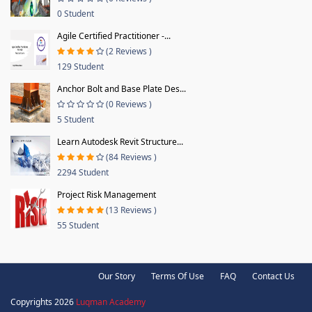
0 Student
Agile Certified Practitioner -...
(2 Reviews )
129 Student
Anchor Bolt and Base Plate Des...
(0 Reviews )
5 Student
Learn Autodesk Revit Structure...
(84 Reviews )
2294 Student
Project Risk Management
(13 Reviews )
55 Student
Our Story
Terms Of Use
FAQ
Contact Us
Copyrights 2026
Luqman Academy