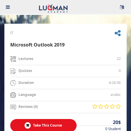
IT
Microsoft Outlook 2019
22
Lectures
0
Quizzes
4:26:36
Duration
arabic
Language
Reviews (0)
20$
Take This Course
0 Student