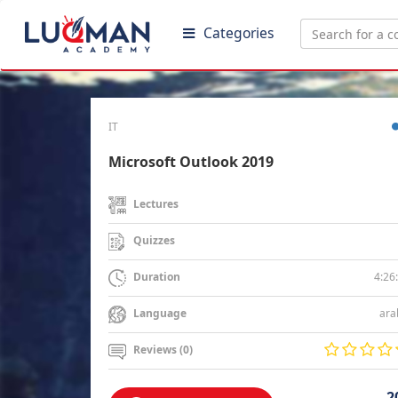
Categories
IT
Microsoft Outlook 2019
Lectures
Quizzes
4:26
Duration
ara
Language
Reviews (0)
2