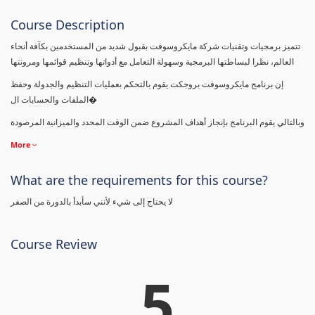
Course Description
تتميز برمجيات وتقنيات شركة مايكروسوفت بقبول شديد من المستخدمين بكآفة أنحاء
العالم، نظرا لبساطتها البرمجية وسهولة التعامل مع أدواتها وتنظيم قوائمها ومرونتها
إن برنامج مايكروسوفت بروجكت يقوم بالتحكم بعمليات التنظيم والجدولة وحفظ
الملفات والحسابات ال�
وبالتالي يقوم البرنامج بإنجاز أهداف المشروع ضمن الوقت المحدد والميزانية المرصودة
More
What are the requirements for this course?
لا يحتاج إلى شيء لأنني سأبدأ بالدورة من الصفر
Course Review
5