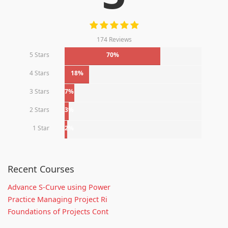
174 Reviews
5 Stars
70%
4 Stars
18%
3 Stars
7%
2 Stars
3%
1 Star
2%
Recent Courses
Advance S-Curve using Power
Practice Managing Project Ri
Foundations of Projects Cont