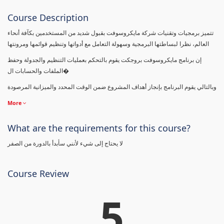
Course Description
تتميز برمجيات وتقنيات شركة مايكروسوفت بقبول شديد من المستخدمين بكآفة أنحاء
العالم، نظرا لبساطتها البرمجية وسهولة التعامل مع أدواتها وتنظيم قوائمها ومرونتها
إن برنامج مايكروسوفت بروجكت يقوم بالتحكم بعمليات التنظيم والجدولة وحفظ
الملفات والحسابات ال�
وبالتالي يقوم البرنامج بإنجاز أهداف المشروع ضمن الوقت المحدد والميزانية المرصودة
More
What are the requirements for this course?
لا يحتاج إلى شيء لأنني سأبدأ بالدورة من الصفر
Course Review
5