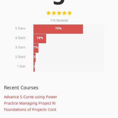
174 Reviews
5 Stars
70%
4 Stars
18%
3 Stars
7%
2 Stars
3%
1 Star
2%
Recent Courses
Advance S-Curve using Power
Practice Managing Project Ri
Foundations of Projects Cont