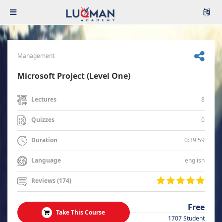
Management
Microsoft Project (Level One)
8
Lectures
0
Quizzes
0:39:59
Duration
english
Language
Reviews (174)
Free
Take This Course
1707 Student