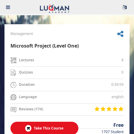
Management
Microsoft Project (Level One)
8
Lectures
0
Quizzes
0:39:59
Duration
english
Language
Reviews (174)
Free
Take This Course
1707 Student