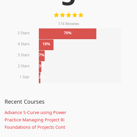
174 Reviews
5 Stars
70%
4 Stars
18%
3 Stars
7%
2 Stars
3%
1 Star
2%
Recent Courses
Advance S-Curve using Power
Practice Managing Project Ri
Foundations of Projects Cont