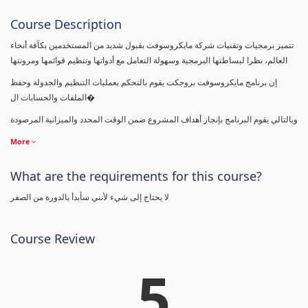
Course Description
تتميز برمجيات وتقنيات شركة مايكروسوفت بقبول شديد من المستخدمين بكآفة أنحاء
العالم، نظرا لبساطتها البرمجية وسهولة التعامل مع أدواتها وتنظيم قوائمها ومرونتها
إن برنامج مايكروسوفت بروجكت يقوم بالتحكم بعمليات التنظيم والجدولة وحفظ
الملفات والحسابات ال�
وبالتالي يقوم البرنامج بإنجاز أهداف المشروع ضمن الوقت المحدد والميزانية المرصودة
More
What are the requirements for this course?
لا يحتاج إلى شيء لأنني سأبدأ بالدورة من الصفر
Course Review
5