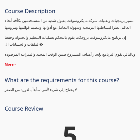
Course Description
تتميز برمجيات وتقنيات شركة مايكروسوفت بقبول شديد من المستخدمين بكآفة أنحاء
العالم، نظرا لبساطتها البرمجية وسهولة التعامل مع أدواتها وتنظيم قوائمها ومرونتها
إن برنامج مايكروسوفت بروجكت يقوم بالتحكم بعمليات التنظيم والجدولة وحفظ
الملفات والحسابات ال�
وبالتالي يقوم البرنامج بإنجاز أهداف المشروع ضمن الوقت المحدد والميزانية المرصودة
More
What are the requirements for this course?
لا يحتاج إلى شيء لأنني سأبدأ بالدورة من الصفر
Course Review
5