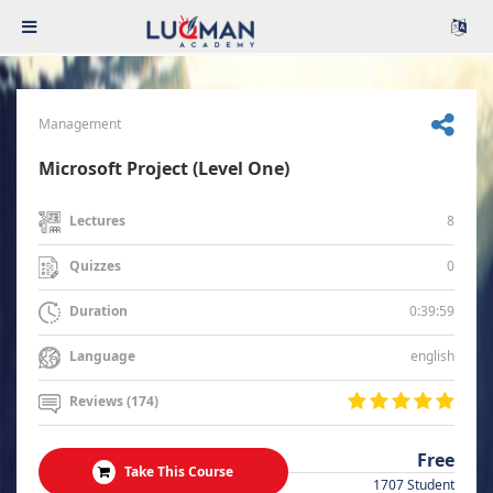
Management
Microsoft Project (Level One)
8
Lectures
0
Quizzes
0:39:59
Duration
english
Language
Reviews (174)
Free
Take This Course
1707 Student