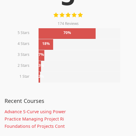
174 Reviews
5 Stars
70%
4 Stars
18%
3 Stars
7%
2 Stars
3%
1 Star
2%
Recent Courses
Advance S-Curve using Power
Practice Managing Project Ri
Foundations of Projects Cont