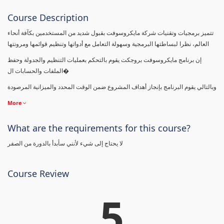
Course Description
تتميز برمجيات وتقنيات شركة مايكروسوفت بقبول شديد من المستخدمين بكآفة أنحاء
العالم، نظرا لبساطتها البرمجية وسهولة التعامل مع أدواتها وتنظيم قوائمها ومرونتها
إن برنامج مايكروسوفت بروجكت يقوم بالتحكم بعمليات التنظيم والجدولة وحفظ
الملفات والحسابات ال�
وبالتالي يقوم البرنامج بإنجاز أهداف المشروع ضمن الوقت المحدد والميزانية المرصودة
More
What are the requirements for this course?
لا يحتاج إلى شيء لأنني سأبدأ بالدورة من الصفر
Course Review
5