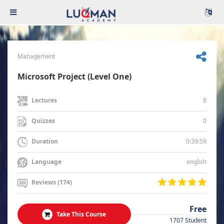
Management
Microsoft Project (Level One)
8
Lectures
0
Quizzes
0:39:59
Duration
english
Language
Reviews (174)
Free
Take This Course
1707 Student