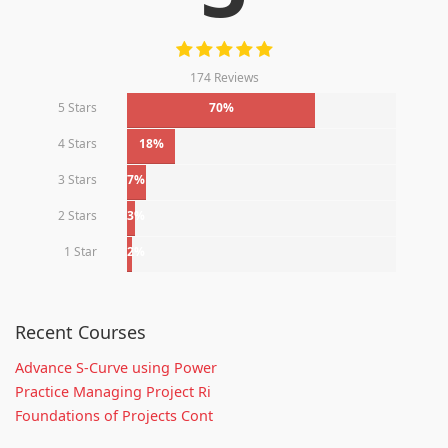
174 Reviews
5 Stars
70%
4 Stars
18%
3 Stars
7%
2 Stars
3%
1 Star
2%
Recent Courses
Advance S-Curve using Power
Practice Managing Project Ri
Foundations of Projects Cont