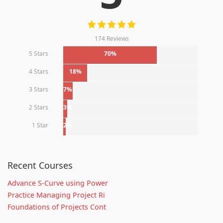
174 Reviews
5 Stars
70%
4 Stars
18%
3 Stars
7%
2 Stars
3%
1 Star
2%
Recent Courses
Advance S-Curve using Power
Practice Managing Project Ri
Foundations of Projects Cont