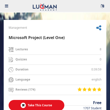
Management
Microsoft Project (Level One)
8
Lectures
0
Quizzes
0:39:59
Duration
english
Language
Reviews (174)
Free
Take This Course
1707 Student