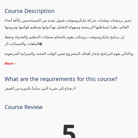
Course Description
تتميز برمجيات وتقنيات شركة مايكروسوفت بقبول شديد من المستخدمين بكآفة أنحاء
العالم، نظرا لبساطتها البرمجية وسهولة التعامل مع أدواتها وتنظيم قوائمها ومرونتها
إن برنامج مايكروسوفت بروجكت يقوم بالتحكم بعمليات التنظيم والجدولة وحفظ
الملفات والحسابات ال�
وبالتالي يقوم البرنامج بإنجاز أهداف المشروع ضمن الوقت المحدد والميزانية المرصودة
More
What are the requirements for this course?
لا يحتاج إلى شيء لأنني سأبدأ بالدورة من الصفر
Course Review
5