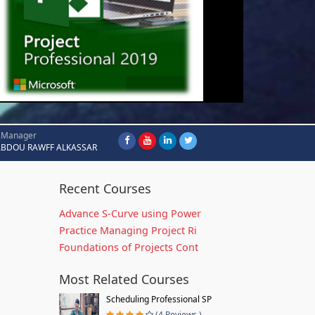
.Manager
ABDOU RAWFF ALKASSAR
Recent Courses
Advance S-Curve using Power
Practice Managing Project Ri
Foundations of Projects Cont
Most Related Courses
Scheduling Professional SP
(4 Reviews )