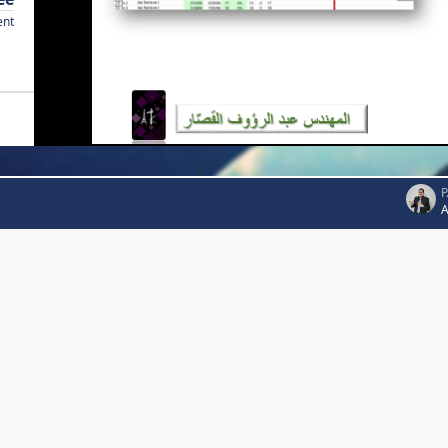
ent
P