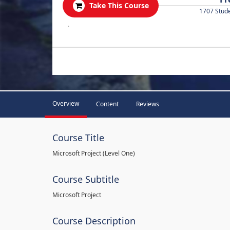
Take This Course
1707 Stud
.
Overview
Content
Reviews
Course Title
Microsoft Project (Level One)
Course Subtitle
Microsoft Project
Course Description