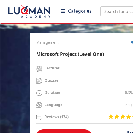
Categories
Management
Microsoft Project (Level One)
Lectures
Quizzes
0:39
Duration
engl
Language
Reviews (174)
Fr