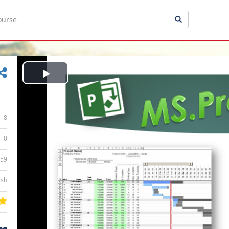
Play
Video
8
0
:59
ish
ee