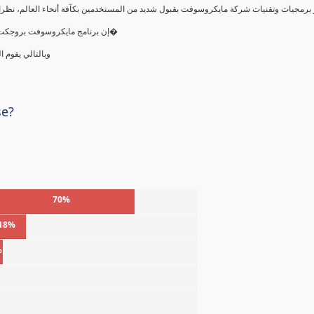
إن برنامج مايكروسوفت بروجكت يقوم بالتحكم بعمليات التنظيم والجدولة وحفظ الملفات والحسابات ال�
وبالتالي يقوم 
se?
70%
18%
%
%
%