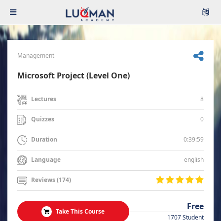
Management
Microsoft Project (Level One)
8
Lectures
0
Quizzes
0:39:59
Duration
english
Language
Reviews (174)
Free
Take This Course
1707 Student