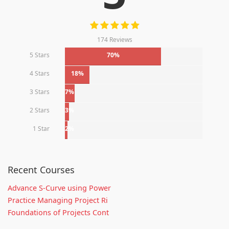
174 Reviews
5 Stars
70%
4 Stars
18%
3 Stars
7%
2 Stars
3%
1 Star
2%
Recent Courses
Advance S-Curve using Power
Practice Managing Project Ri
Foundations of Projects Cont