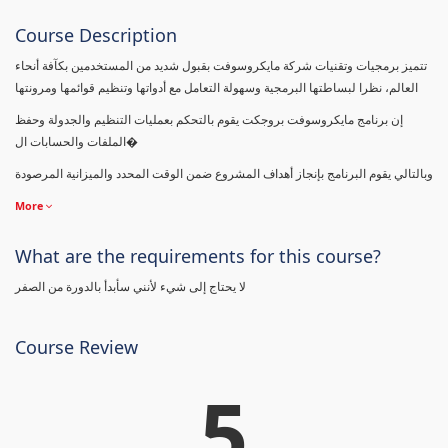
Course Description
تتميز برمجيات وتقنيات شركة مايكروسوفت بقبول شديد من المستخدمين بكآفة أنحاء
العالم، نظرا لبساطتها البرمجية وسهولة التعامل مع أدواتها وتنظيم قوائمها ومرونتها
إن برنامج مايكروسوفت بروجكت يقوم بالتحكم بعمليات التنظيم والجدولة وحفظ
الملفات والحسابات ال�
وبالتالي يقوم البرنامج بإنجاز أهداف المشروع ضمن الوقت المحدد والميزانية المرصودة
More
What are the requirements for this course?
لا يحتاج إلى شيء لأنني سأبدأ بالدورة من الصفر
Course Review
5