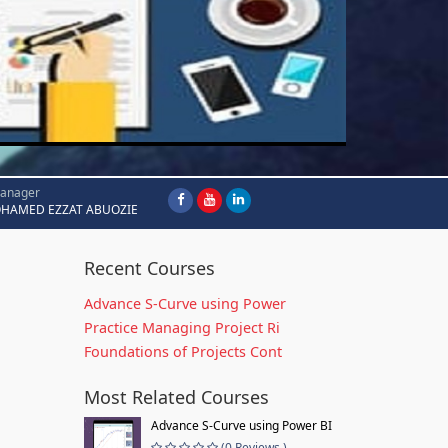
Manager
HAMED EZZAT ABUOZIE
Recent Courses
Advance S-Curve using Power
Practice Managing Project Ri
Foundations of Projects Cont
Most Related Courses
Advance S-Curve using Power BI
(0 Reviews )