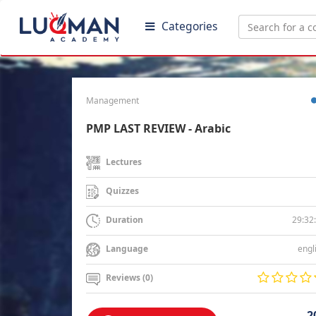
Categories
Management
PMP LAST REVIEW - Arabic
Lectures
Quizzes
29:32
Duration
engl
Language
Reviews (0)
2