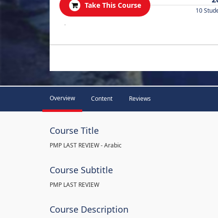
Take This Course
10 Stud
.
Overview
Content
Reviews
Course Title
PMP LAST REVIEW - Arabic
Course Subtitle
PMP LAST REVIEW
Course Description