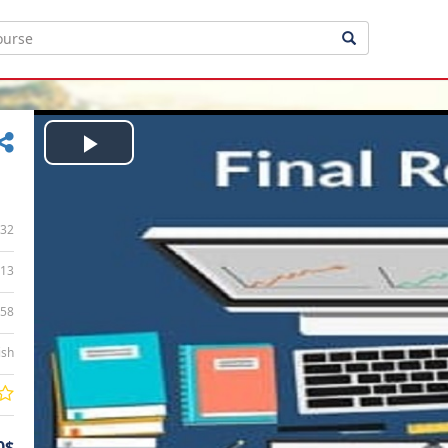
Play
Video
32
13
:58
ish
0$