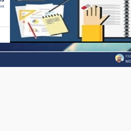
ent
P.
MO