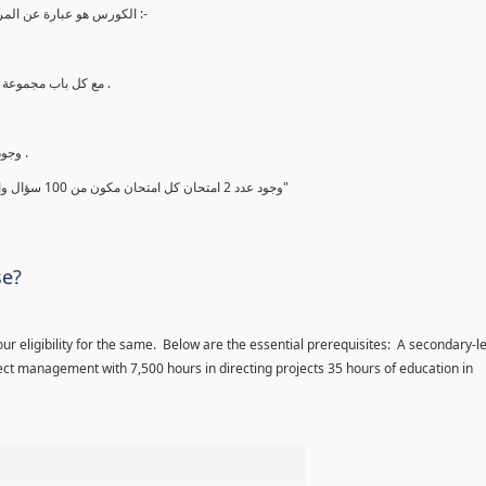
الكورس هو عبارة عن المراجعة النهائية والاخيرة في الاسبوع ما قبل الامتحان ويشتمل علي ما يلي :-
2. مع كل باب مجموعة أسئلة من أهم الاسئلة والمحتمل أن تأتي بنسبة 99.99 % في الامتحان .
4. وجود شيت لأهم النقاط التي يجب قراءتها قبل الامتحان بيومين علي الاقل .
5. وجود عدد 2 امتحان كل امتحان مكون من 100 سؤال والتي يجب حلها والحصول علي درجة فوق ال 90% ومعرفة اجابتها جيدا"
se?
ur eligibility for the same. Below are the essential prerequisites: A secondary-l
ct management with 7,500 hours in directing projects 35 hours of education in
%