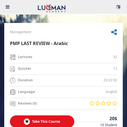
Management
PMP LAST REVIEW - Arabic
32
Lectures
13
Quizzes
29:32:58
Duration
english
Language
Reviews (0)
20$
Take This Course
10 Student