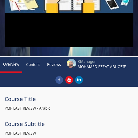
P.Manager
Overview
Content
Reviews
MOHAMED EZZAT ABUOZIE
Course Title
PMP LAST REVIEW - Arabic
Course Subtitle
PMP LAST REVIEW