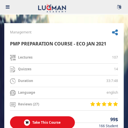
Management
PMP PREPARATION COURSE - ECO JAN 2021
107
Lectures
14
Quizzes
33:7:48
Duration
english
Language
Reviews (27)
99$
Take This Course
166 Student