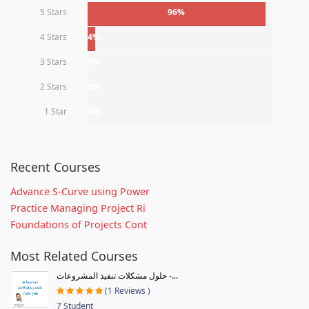
5 Stars
96%
4 Stars
4%
3 Stars
0%
2 Stars
0%
1 Star
0%
Recent Courses
Advance S-Curve using Power
Practice Managing Project Ri
Foundations of Projects Cont
Most Related Courses
حلول مشكلات تنفيذ المشروعات -...
(1 Reviews )
7 Student