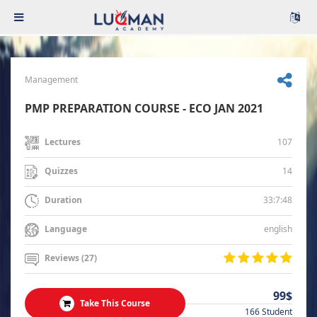
Management
PMP PREPARATION COURSE - ECO JAN 2021
107
Lectures
14
Quizzes
33:7:48
Duration
english
Language
Reviews (27)
99$
Take This Course
166 Student