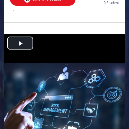
0 Student
.
Play
Video