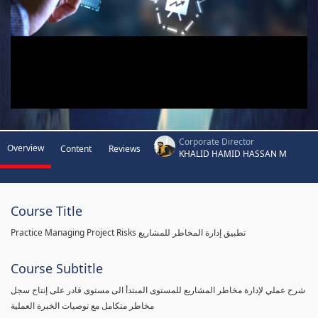
Corporate Director
Overview
Content
Reviews
KHALID HAMID HASSAN M
Course Title
Practice Managing Project Risks تطبيق إدارة المخاطر للمشاريع
Course Subtitle
شرح عملي لإدارة مخاطر المشاريع للمستوى المبتدأ الى مستوى قادر على إنتاج سجل
مخاطر متكامل مع توصيات الخبرة العملية