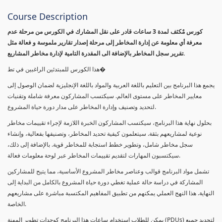
Course Description
كورس مٌكثف لمدة 3 ساعات قادر على نقل المشارك في الكورس من مرحلة عدم
معرفة أي معلومة عن إدارة المخاطر إلى مرحلة إصدار تقارير ملموسة و فعالة مثل
تقرير سجل المخاطر بالإضافة الى المقدرة التامية لإدارة مخاطر المشاريع.
هذا الكورس للمبتدئين الراغبين في تط�
يجمع هذا البرنامج بين التعليم باللغة العربية والمواد باللغة الإنجليزية لضمان الوصول إلى
معايير المخاطر على مستوى العالم. سيكتسب المشاركون معرفة شاملة وتقنيات
لتحديد وتصنيف وإدارة المخاطر على مدار دورة حياة المشروع.
بحلول نهاية هذا البرنامج، سيكتسب المشاركون الخبرة اللازمة لإجراء تقييمات مخاطر
نوعية لمشاريعهم بثقة. سيتعلمون كيفية تحديد المخاطر، وتصنيفها بفعالية، وإنشاء
سجل مخاطر شامل، وتطوير خطط استجابة للمخاطر قوية. بالإضافة إلى ذلك،
سيكتسبون المهارات لتقديم تقييمات المخاطر عبر لوحة معلومات فعالة.
تشمل مواد البرنامج قوالب وعناصر مخاطر المشروع الأساسية، مما يتيح للمشاركين
المشاركة في دراسة حالة عملية تغطي دورة حياة المشروع بالكامل من البداية إلى
النهاية. هذا النهج العملي يمكنهم من تطبيق المفاهيم المكتسبة مباشرة على مشاريعهم
الخاصة.
يمكن للطلاب استخدام ساعات هذا البرنامج كوحدات تطوير المهنة (PDUs) لتجديد جميع