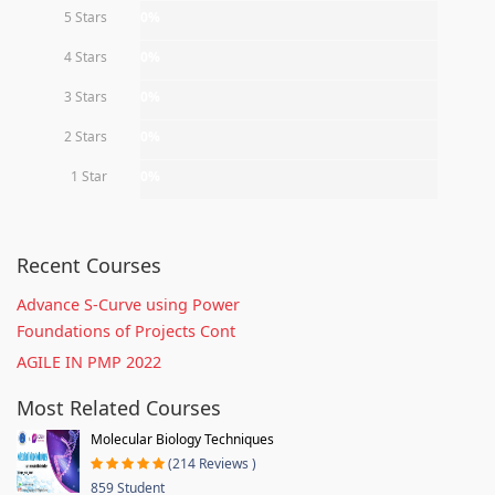
5 Stars
0%
4 Stars
0%
3 Stars
0%
2 Stars
0%
1 Star
0%
Recent Courses
Advance S-Curve using Power
Foundations of Projects Cont
AGILE IN PMP 2022
Most Related Courses
Molecular Biology Techniques
(214 Reviews )
859 Student