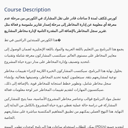
Course Description
كورس مٌكثف لمدة 3 ساعات قادر على نقل المشارك في الكورس من مرحلة عدم
معرفة أي معلومة عن إدارة المخاطر إلى مرحلة إصدار تقارير ملموسة و فعالة مثل
تقرير سجل المخاطر بالإضافة الى المقدرة التامية لإدارة مخاطر المشاريع.
هذا الكورس للمبتدئين الراغبين في تط�
يجمع هذا البرنامج بين التعليم باللغة العربية والمواد باللغة الإنجليزية لضمان الوصول إلى
معايير المخاطر على مستوى العالم. سيكتسب المشاركون معرفة شاملة وتقنيات
لتحديد وتصنيف وإدارة المخاطر على مدار دورة حياة المشروع.
بحلول نهاية هذا البرنامج، سيكتسب المشاركون الخبرة اللازمة لإجراء تقييمات مخاطر
نوعية لمشاريعهم بثقة. سيتعلمون كيفية تحديد المخاطر، وتصنيفها بفعالية، وإنشاء
سجل مخاطر شامل، وتطوير خطط استجابة للمخاطر قوية. بالإضافة إلى ذلك،
سيكتسبون المهارات لتقديم تقييمات المخاطر عبر لوحة معلومات فعالة.
تشمل مواد البرنامج قوالب وعناصر مخاطر المشروع الأساسية، مما يتيح للمشاركين
المشاركة في دراسة حالة عملية تغطي دورة حياة المشروع بالكامل من البداية إلى
النهاية. هذا النهج العملي يمكنهم من تطبيق المفاهيم المكتسبة مباشرة على مشاريعهم
الخاصة.
يمكن للطلاب استخدام ساعات هذا البرنامج كوحدات تطوير المهنة (PDUs) لتجديد جميع