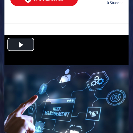
0 Student
.
Play
Video