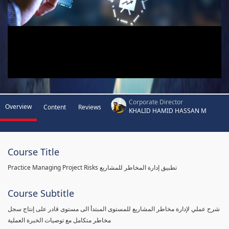
Corporate Director
Overview
Content
Reviews
KHALID HAMID HASSAN M
Course Title
Practice Managing Project Risks تطبيق إدارة المخاطر للمشاريع
Course Subtitle
شرح عملي لإدارة مخاطر المشاريع للمستوى المبتدأ الى مستوى قادر على إنتاج سجل
مخاطر متكامل مع توصيات الخبرة العملية