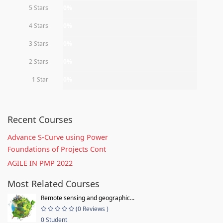
5 Stars
0%
4 Stars
0%
3 Stars
0%
2 Stars
0%
1 Star
0%
Recent Courses
Advance S-Curve using Power
Foundations of Projects Cont
AGILE IN PMP 2022
Most Related Courses
Remote sensing and geographic...
(0 Reviews )
0 Student